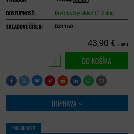
DOSTUPNOSŤ:
Distribučný sklad (1-3 dni)
SKLADOVÉ ČÍSLO:
D31160
43,90 €
s DPH
DO KOŠÍKA
Bluesky
Twitter
Facebook
Pinterest
Reddit
LinkedIn
WhatsApp
E-
mail
DOPRAVA
PODROBNOSTI