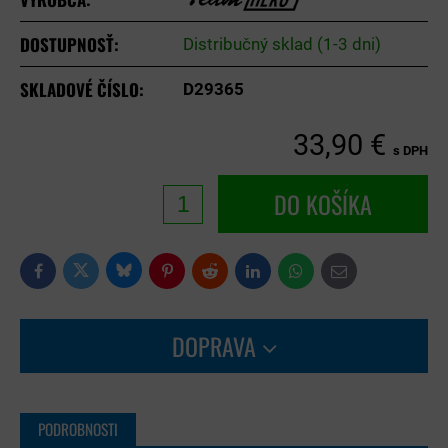
DOSTUPNOSŤ:
Distribučný sklad (1-3 dni)
SKLADOVÉ ČÍSLO:
D29365
33,90 €
s DPH
DO KOŠÍKA
Bluesky
Twitter
Facebook
Pinterest
Reddit
LinkedIn
WhatsApp
E-
mail
DOPRAVA
PODROBNOSTI