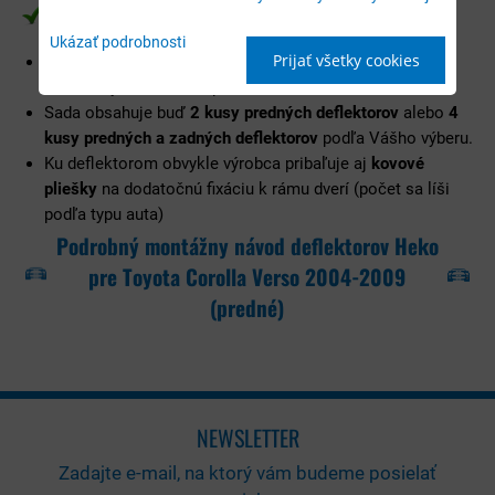
Čo obsahuje balenie deflektorov Heko
Ukázať podrobnosti
Prijať všetky cookies
Deflektory balíme do
krabíc vyrobených na mieru
, aby
deflektory doručili bez poškodenia.
Sada obsahuje buď
2 kusy predných deflektorov
alebo
4
kusy predných a zadných deflektorov
podľa Vášho výberu.
Ku deflektorom obvykle výrobca pribaľuje aj
kovové
pliešky
na dodatočnú fixáciu k rámu dverí (počet sa líši
podľa typu auta)
Podrobný montážny návod deflektorov Heko
pre Toyota Corolla Verso 2004-2009
(predné)
NEWSLETTER
Zadajte e-mail, na ktorý vám budeme posielať