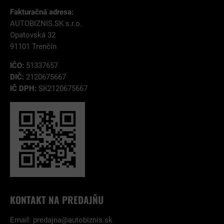
Fakturačná adresa:
AUTOBIZNIS.SK s.r.o.
Opatovská 32
91101 Trenčín
IČO:
51337657
DIČ:
2120675667
IČ DPH:
SK2120675667
KONTAKT NA PREDAJŇU
Email:
predajna@autobiznis.sk