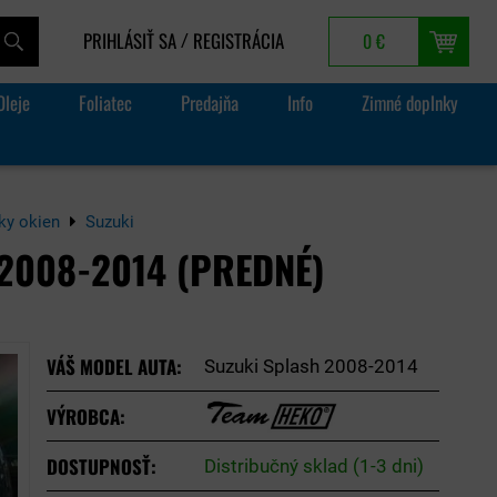
PRIHLÁSIŤ SA
REGISTRÁCIA
0 €
/
Oleje
Foliatec
Predajňa
Info
Zimné doplnky
uky okien
Suzuki
2008-2014 (PREDNÉ)
VÁŠ MODEL AUTA:
Suzuki Splash 2008-2014
VÝROBCA:
DOSTUPNOSŤ:
Distribučný sklad (1-3 dni)