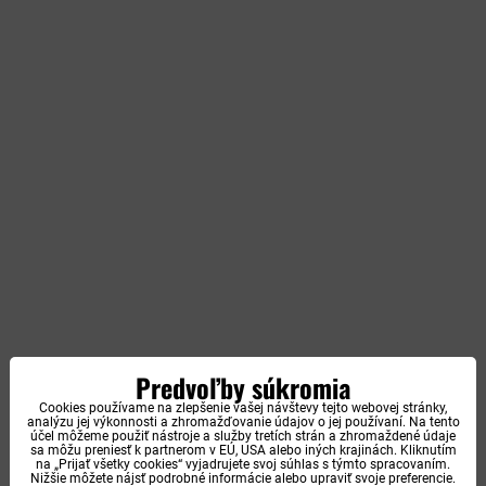
Predvoľby súkromia
Cookies používame na zlepšenie vašej návštevy tejto webovej stránky,
analýzu jej výkonnosti a zhromažďovanie údajov o jej používaní. Na tento
účel môžeme použiť nástroje a služby tretích strán a zhromaždené údaje
sa môžu preniesť k partnerom v EÚ, USA alebo iných krajinách. Kliknutím
na „Prijať všetky cookies“ vyjadrujete svoj súhlas s týmto spracovaním.
Nižšie môžete nájsť podrobné informácie alebo upraviť svoje preferencie.