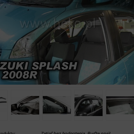
roduktu:
Zatiaľ bez hodnotenia. Buďte prvý!