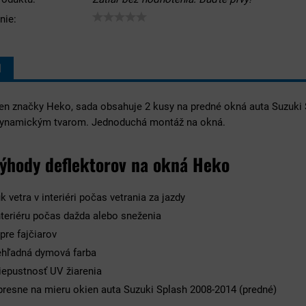
nie:
I
ien značky Heko, sada obsahuje 2 kusy na predné okná auta Suzuki
dynamickým tvarom. Jednoduchá montáž na okná.
výhody deflektorov na okná Heko
k vetra v interiéri počas vetrania za jazdy
nteriéru počas dažda alebo sneženia
pre fajčiarov
hľadná dymová farba
iepustnosť UV žiarenia
resne na mieru okien auta Suzuki Splash 2008-2014 (predné)