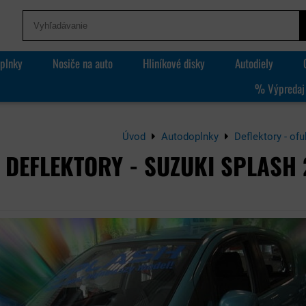
plnky
Nosiče na auto
Hliníkové disky
Autodiely
% Výpredaj
Úvod
Autodoplnky
Deflektory - of
DEFLEKTORY - SUZUKI SPLASH 