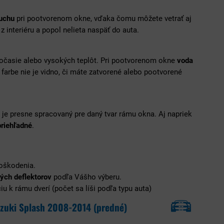
duchu
pri pootvorenom okne, vďaka čomu môžete vetrať aj
 z interiéru a popol nelieta naspäť do auta.
počasie alebo vysokých teplôt. Pri pootvorenom okne
voda
farbe nie je vidno, či máte zatvorené alebo pootvorené
ý je presne spracovaný pre daný tvar rámu okna. Aj napriek
priehľadné
.
poškodenia.
ých deflektorov
podľa Vášho výberu.
u k rámu dverí (počet sa líši podľa typu auta)
zuki Splash 2008-2014 (predné)