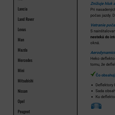
Znižuje hluk 
Lancia
Pri nasadenýc
počas jazdy. 
Land Rover
Vetranie poča
Lexus
S nainštalova
nesteká do int
Man
okná.
Mazda
Aerodynamick
Heko deflekto
Mercedes
tomu, že defl
Mini
Čo obsahuj
Mitsubishi
Deflektory
Nissan
Sada obsa
Ku deflekto
Opel
Peugeot