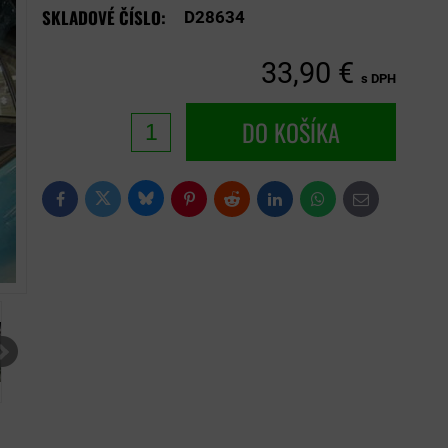
SKLADOVÉ ČÍSLO:
D28634
33,90 €
s DPH
DO KOŠÍKA
Bluesky
Twitter
Facebook
Pinterest
Reddit
LinkedIn
WhatsApp
E-
mail