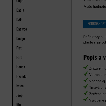
Cupra
Vaše hodnote
Dacia
DAF
PODROBNOST
Daewoo
Deflektory ok
Dodge
plastu s aero
Fiat
Popis a 
Ford
Honda
Znižuje hlu
Vetrania i
Hyundai
Vhodné aj 
Iveco
Tmavá prie
Znížená pr
Jeep
Vyrobené p
Kia