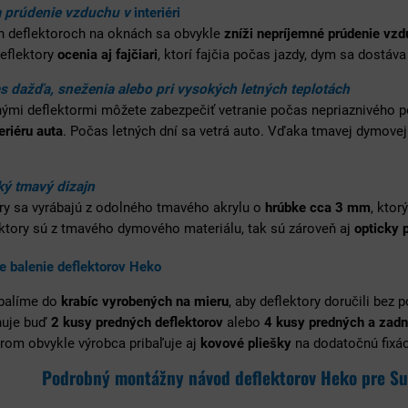
a prúdenie vzduchu v
interiéri
h deflektoroch na oknách sa obvykle
zníži nepríjemné prúdenie vz
Deflektory
ocenia aj fajčiari
, ktorí fajčia počas jazdy, dym sa dostáva
s dažďa, sneženia alebo pri vysokých letných teplotách
nými deflektormi môžete zabezpečiť vetranie počas nepriaznivého 
eriéru auta
. Počas letných dní sa vetrá auto. Vďaka tmavej dymovej 
ý tmavý dizajn
ry sa vyrábajú z odolného tmavého akrylu o
hrúbke cca 3 mm
, ktor
ektory sú z tmavého dymového materiálu, tak sú zároveň aj
opticky 
e balenie deflektorov Heko
 balíme do
krabíc vyrobených na mieru
, aby deflektory doručili bez 
huje buď
2 kusy predných deflektorov
alebo
4 kusy predných a zadn
rom obvykle výrobca pribaľuje aj
kovové pliešky
na dodatočnú fixáci
Podrobný montážny návod deflektorov Heko pre Su