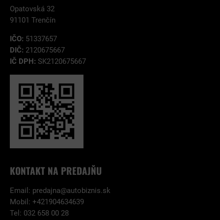
Opatovská 32
91101 Trenčín
IČO:
51337657
DIČ:
2120675667
IČ DPH:
SK2120675667
KONTAKT NA PREDAJŇU
Email:
predajna@autobiznis.sk
Mobil: +421904634639
Tel: 032 658 00 28