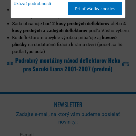
Ukázať podrobnosti
Prijať všetky cookies
Deflektory balíme do
krabíc vyrobených na mieru
, aby
deflektory doručili bez poškodenia.
Sada obsahuje buď
2 kusy predných deflektorov
alebo
4
kusy predných a zadných deflektorov
podľa Vášho výberu.
Ku deflektorom obvykle výrobca pribaľuje aj
kovové
pliešky
na dodatočnú fixáciu k rámu dverí (počet sa líši
podľa typu auta)
Podrobný montážny návod deflektorov Heko
pre Suzuki Liana 2001-2007 (predné)
NEWSLETTER
Zadajte e-mail, na ktorý vám budeme posielať
novinky.: