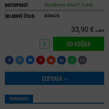
DOSTUPNOSŤ:
Distribučný sklad (1-3 dni)
SKLADOVÉ ČÍSLO:
D28625
33,90 €
s DPH
DO KOŠÍKA
Bluesky
Twitter
Facebook
Pinterest
Reddit
LinkedIn
WhatsApp
E-
mail
DOPRAVA
PODROBNOSTI