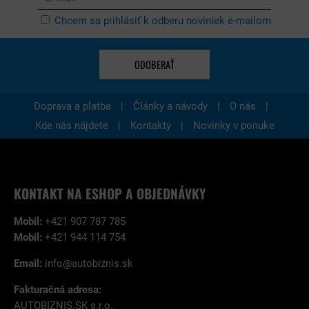
Chcem sa prihlásiť k odberu noviniek e-mailom
ODOBERAŤ
|
|
|
Doprava a platba
Články a návody
O nás
|
|
Kde nás nájdete
Kontakty
Novinky v ponuke
KONTAKT NA ESHOP A OBJEDNÁVKY
Mobil:
+421 907 787 785
Mobil:
+421 944 114 754
Email:
info@autobiznis.sk
Fakturačná adresa:
AUTOBIZNIS.SK s.r.o.