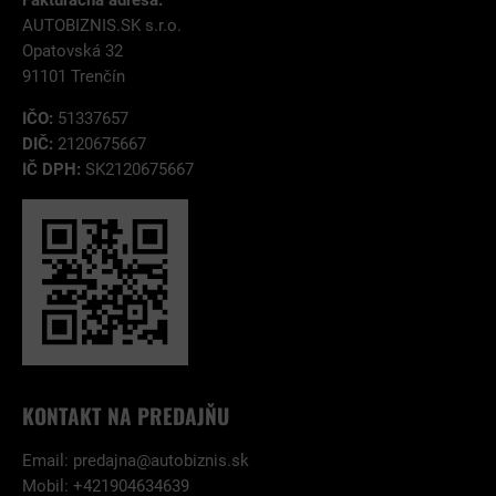
Fakturačná adresa:
AUTOBIZNIS.SK s.r.o.
Opatovská 32
91101 Trenčín
IČO:
51337657
DIČ:
2120675667
IČ DPH:
SK2120675667
KONTAKT NA PREDAJŇU
Email:
predajna@autobiznis.sk
Mobil: +421904634639