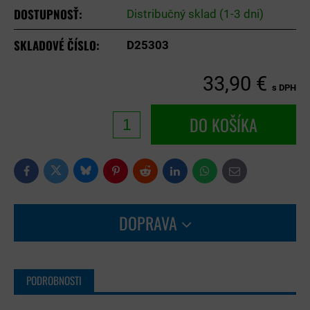
DOSTUPNOSŤ:
Distribučný sklad (1-3 dni)
SKLADOVÉ ČÍSLO:
D25303
33,90 €
s DPH
DO KOŠÍKA
Bluesky
Twitter
Facebook
Pinterest
Reddit
LinkedIn
WhatsApp
E-
mail
DOPRAVA
PODROBNOSTI