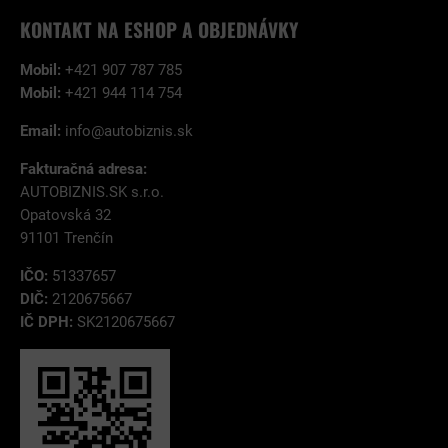
KONTAKT NA ESHOP A OBJEDNÁVKY
Mobil:
+421 907 787 785
Mobil:
+421 944 114 754
Email:
info@autobiznis.sk
Fakturačná adresa:
AUTOBIZNIS.SK s.r.o.
Opatovská 32
91101 Trenčín
IČO:
51337657
DIČ:
2120675667
IČ DPH:
SK2120675667