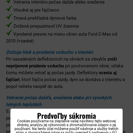
Vetrania interiéru počas dažda alebo sneženia
Vhodné aj pre fajčiarov
Tmavá priehľadná dymová farba
Znížená priepustnosť UV žiarenia
Vyrobené presne na mieru okien auta Ford C-Max od
2010 (+zadné)
Znižuje hluk a prúdenie vzduchu v
interiéri
Pri nasadených deflektoroch na oknách sa obvykle
zníži
nepríjemné prúdenie vzduchu
pri pootvorenom okne, vďaka
čomu môžete vetrať aj počas jazdy. Deflektory
ocenia aj
fajčiari
, ktorí fajčia počas jazdy, dym sa dostáva z interiéru a
popol nelieta naspäť do auta.
Vetranie počas dažďa, sneženia alebo pri vysokých
letných teplotách
S nainštalovanými deflektormi môžete zabezpečiť vetranie
Predvoľby súkromia
počas nepriaznivého počasie alebo vysokých teplôt. Pri
Cookies používame na zlepšenie vašej návštevy tejto webovej
pootvorenom okne
voda nesteká do interiéru auta
. Počas
stránky, analýzu jej výkonnosti a zhromažďovanie údajov o jej
používaní. Na tento účel môžeme použiť nástroje a služby tretích
letných dní sa vetrá auto. Vďaka tmavej dymovej farbe nie je
strán a zhromaždené údaje sa môžu preniesť k partnerom v EÚ,