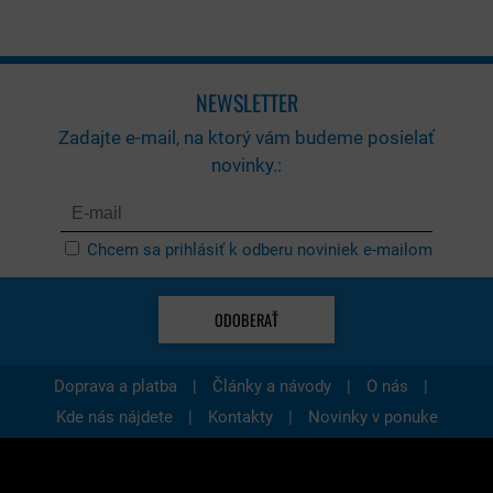
NEWSLETTER
Zadajte e-mail, na ktorý vám budeme posielať
novinky.:
Chcem sa prihlásiť k odberu noviniek e-mailom
ODOBERAŤ
|
|
|
Doprava a platba
Články a návody
O nás
|
|
Kde nás nájdete
Kontakty
Novinky v ponuke