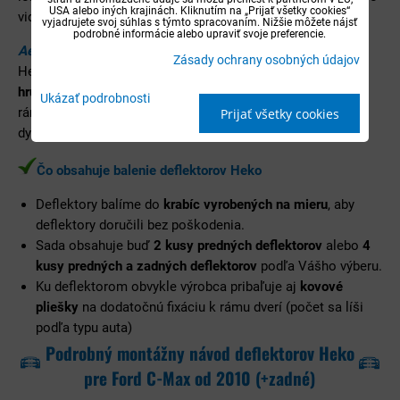
USA alebo iných krajinách. Kliknutím na „Prijať všetky cookies“
vidno, či máte zatvorené alebo pootvorené okná.
vyjadrujete svoj súhlas s týmto spracovaním. Nižšie môžete nájsť
podrobné informácie alebo upraviť svoje preferencie.
Aerodynamický tmavý dizajn
Zásady ochrany osobných údajov
Heko deflektory sa vyrábajú z odolného tmavého akrylu o
hrúbke cca 3 mm
, ktorý je presne spracovaný pre daný tvar
Ukázať podrobnosti
rámu okna. Aj napriek tomu, že deflektory sú z tmavého
Prijať všetky cookies
dymového materiálu, tak sú zároveň aj
opticky priehľadné
.
Čo obsahuje balenie deflektorov Heko
Deflektory balíme do
krabíc vyrobených na mieru
, aby
deflektory doručili bez poškodenia.
Sada obsahuje buď
2 kusy predných deflektorov
alebo
4
kusy predných a zadných deflektorov
podľa Vášho výberu.
Ku deflektorom obvykle výrobca pribaľuje aj
kovové
pliešky
na dodatočnú fixáciu k rámu dverí (počet sa líši
podľa typu auta)
Podrobný montážny návod deflektorov Heko
pre Ford C-Max od 2010 (+zadné)