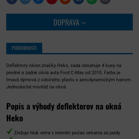
Facebook
Pinterest
Reddit
LinkedIn
WhatsApp
E-
mail
DOPRAVA
PODROBNOSTI
Deflektory okien značky Heko, sada obsahuje 4 kusy na
predné a zadné okná auta Ford C-Max od 2010. Farba je
tmavá dymová z odolného plastu s aerodynamickým tvarom.
Jednoduchá montáž na okná.
Popis a výhody deflektorov na okná
Heko
Znižuje hluk vetra v interiéri počas vetrania za jazdy