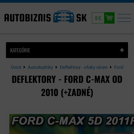
0 €
KATEGÓRIE
Úvod
Autodoplnky
Deflektory - ofuky okien
Ford
DEFLEKTORY - FORD C-MAX OD
2010 (+ZADNÉ)