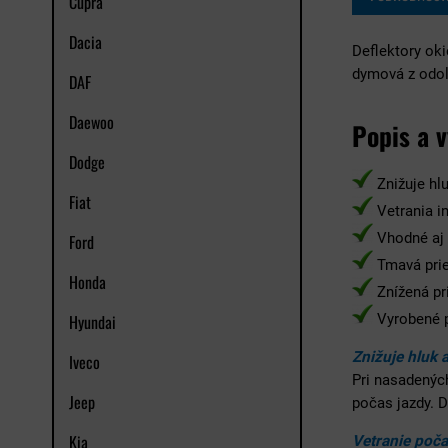
Cupra
Dacia
Deflektory ok
dymová z odol
DAF
Daewoo
Popis a 
Dodge
Znižuje hlu
Fiat
Vetrania i
Vhodné aj 
Ford
Tmavá prie
Honda
Znížená pr
Hyundai
Vyrobené p
Znižuje hluk 
Iveco
Pri nasadenýc
Jeep
počas jazdy. 
Kia
Vetranie poča