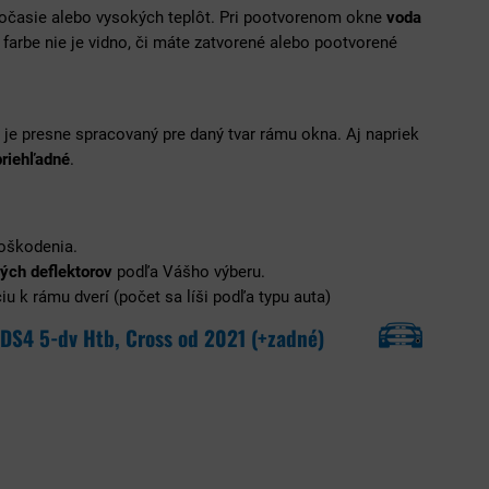
počasie alebo vysokých teplôt. Pri pootvorenom okne
voda
farbe nie je vidno, či máte zatvorené alebo pootvorené
ý je presne spracovaný pre daný tvar rámu okna. Aj napriek
priehľadné
.
poškodenia.
ých deflektorov
podľa Vášho výberu.
u k rámu dverí (počet sa líši podľa typu auta)
DS4 5-dv Htb, Cross od 2021 (+zadné)