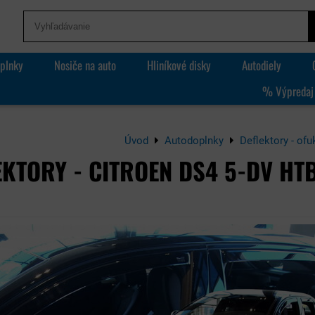
plnky
Nosiče na auto
Hliníkové disky
Autodiely
% Výpredaj
Úvod
Autodoplnky
Deflektory - ofu
EKTORY - CITROEN DS4 5-DV HTB