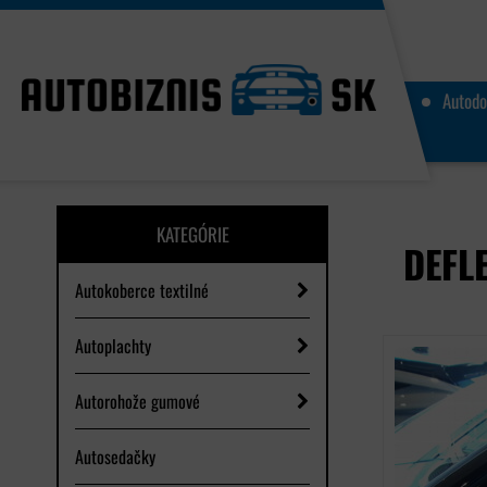
Autodo
KATEGÓRIE
DEFL
Autokoberce textilné
Autoplachty
Autorohože gumové
Autosedačky