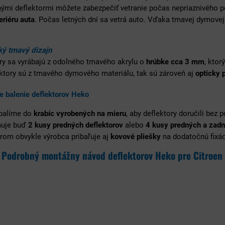
nými deflektormi môžete zabezpečiť vetranie počas nepriaznivého 
eriéru auta
. Počas letných dní sa vetrá auto. Vďaka tmavej dymovej 
ý tmavý dizajn
ry sa vyrábajú z odolného tmavého akrylu o
hrúbke cca 3 mm
, ktor
ektory sú z tmavého dymového materiálu, tak sú zároveň aj
opticky 
e balenie deflektorov Heko
 balíme do
krabíc vyrobených na mieru
, aby deflektory doručili bez 
huje buď
2 kusy predných deflektorov
alebo
4 kusy predných a zadn
rom obvykle výrobca pribaľuje aj
kovové pliešky
na dodatočnú fixáci
Podrobný montážny návod deflektorov Heko pre Citroen 