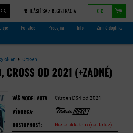
PRIHLÁSIŤ SA
REGISTRÁCIA
0 €
/
Oleje
Foliatec
Predajňa
Info
Zimné doplnky
ky okien
Citroen
, CROSS OD 2021 (+ZADNÉ)
VÁŠ MODEL AUTA:
Citroen DS4 od 2021
VÝROBCA:
DOSTUPNOSŤ:
Nie je skladom (na dotaz)