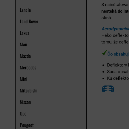
S nainštalova
Lancia
nesteká do int
okná.
Land Rover
Aerodynamick
Lexus
Heko deflekto
tomu, že defl
Man
Čo obsahuj
Mazda
Deflektory
Mercedes
Sada obsa
Mini
Ku deflekto
Mitsubishi
Nissan
Opel
Peugeot