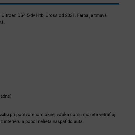
 Citroen DS4 5-dv Htb, Cross od 2021. Farba je tmavá
ná.
zadné)
duchu
pri pootvorenom okne, vďaka čomu môžete vetrať aj
 z interiéru a popol nelieta naspäť do auta.