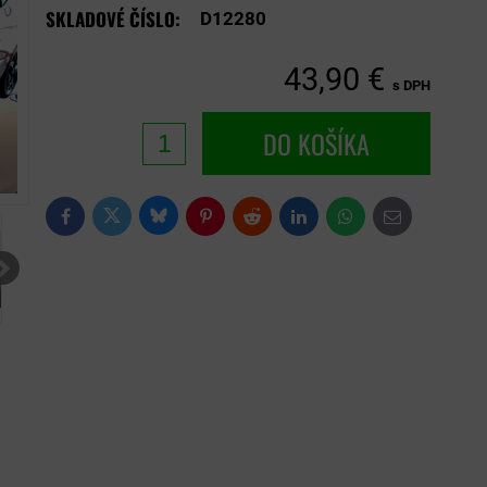
SKLADOVÉ ČÍSLO:
D12280
43,90 €
s DPH
DO KOŠÍKA
Bluesky
Twitter
Facebook
Pinterest
Reddit
LinkedIn
WhatsApp
E-
mail