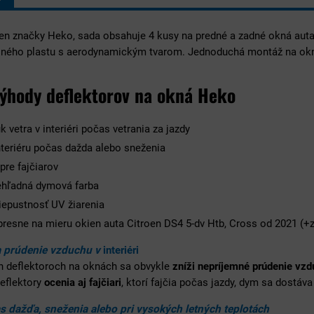
ien značky Heko, sada obsahuje 4 kusy na predné a zadné okná auta
ného plastu s aerodynamickým tvarom. Jednoduchá montáž na ok
výhody deflektorov na okná Heko
k vetra v interiéri počas vetrania za jazdy
nteriéru počas dažda alebo sneženia
pre fajčiarov
hľadná dymová farba
iepustnosť UV žiarenia
resne na mieru okien auta Citroen DS4 5-dv Htb, Cross od 2021 (+
a prúdenie vzduchu v
interiéri
h deflektoroch na oknách sa obvykle
zníži nepríjemné prúdenie vz
Deflektory
ocenia aj fajčiari
, ktorí fajčia počas jazdy, dym sa dostáva
s dažďa, sneženia alebo pri vysokých letných teplotách