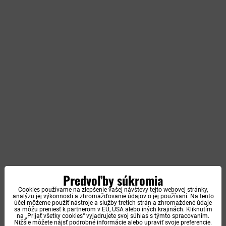
Predvoľby súkromia
Cookies používame na zlepšenie vašej návštevy tejto webovej stránky,
analýzu jej výkonnosti a zhromažďovanie údajov o jej používaní. Na tento
účel môžeme použiť nástroje a služby tretích strán a zhromaždené údaje
sa môžu preniesť k partnerom v EÚ, USA alebo iných krajinách. Kliknutím
na „Prijať všetky cookies“ vyjadrujete svoj súhlas s týmto spracovaním.
Nižšie môžete nájsť podrobné informácie alebo upraviť svoje preferencie.