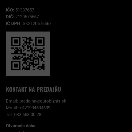
IČO:
51337657
DIČ:
2120675667
IČ DPH:
SK2120675667
KONTAKT NA PREDAJŇU
Email:
predajna@autobiznis.sk
Mobil: +421904634639
Tel: 032 658 00 28
Otváracia doba