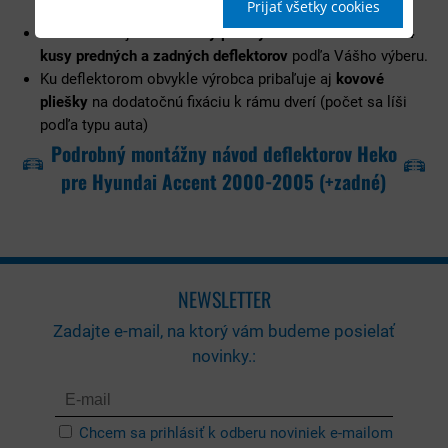
Prijať všetky cookies
deflektory doručili bez poškodenia.
Sada obsahuje buď
2 kusy predných deflektorov
alebo
4
kusy predných a zadných deflektorov
podľa Vášho výberu.
Ku deflektorom obvykle výrobca pribaľuje aj
kovové
pliešky
na dodatočnú fixáciu k rámu dverí (počet sa líši
podľa typu auta)
Podrobný montážny návod deflektorov Heko
pre Hyundai Accent 2000-2005 (+zadné)
NEWSLETTER
Zadajte e-mail, na ktorý vám budeme posielať
novinky.:
Chcem sa prihlásiť k odberu noviniek e-mailom