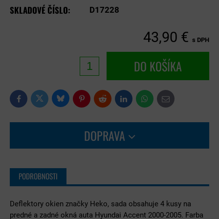
SKLADOVÉ ČÍSLO:
D17228
43,90 €
s DPH
DO KOŠÍKA
Bluesky
Twitter
Facebook
Pinterest
Reddit
LinkedIn
WhatsApp
E-
mail
DOPRAVA
PODROBNOSTI
Deflektory okien značky Heko, sada obsahuje 4 kusy na
predné a zadné okná auta Hyundai Accent 2000-2005. Farba