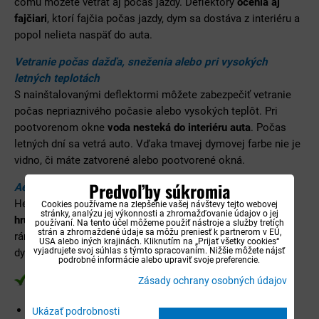
čomu môžete vetrať aj počas jazdy. Deflektory
ocenia aj
fajčiari
, ktorí fajčia počas jazdy, dym sa dostáva z interiéru a
popol nelieta naspäť do auta.
Vetranie počas dažďa, sneženia alebo pri vysokých
letných teplotách
S nainštalovanými deflektormi môžete zabezpečiť vetranie
počas nepriaznivého počasie alebo vysokých teplôt. Pri
pootvorenom okne
voda nesteká do interiéru auta
. Počas
letných dní sa vetrá auto. Vďaka tmavej dymovej farbe nie je
vidno, či máte zatvorené alebo pootvorené okná.
Predvoľby súkromia
Aerodynamický tmavý dizajn
Heko deflektory sa vyrábajú z odolného tmavého akrylu o
Cookies používame na zlepšenie vašej návštevy tejto webovej
stránky, analýzu jej výkonnosti a zhromažďovanie údajov o jej
hrúbke cca 3 mm
, ktorý je presne spracovaný pre daný tvar
používaní. Na tento účel môžeme použiť nástroje a služby tretích
strán a zhromaždené údaje sa môžu preniesť k partnerom v EÚ,
rámu okna. Aj napriek tomu, že deflektory sú z tmavého
USA alebo iných krajinách. Kliknutím na „Prijať všetky cookies“
vyjadrujete svoj súhlas s týmto spracovaním. Nižšie môžete nájsť
dymového materiálu, tak sú zároveň aj
opticky priehľadné
.
podrobné informácie alebo upraviť svoje preferencie.
Zásady ochrany osobných údajov
Čo obsahuje balenie deflektorov Heko
Deflektory balíme do
krabíc vyrobených na mieru
, aby
Ukázať podrobnosti