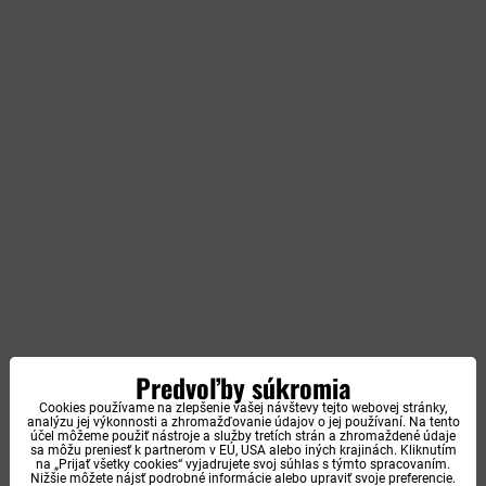
Predvoľby súkromia
Cookies používame na zlepšenie vašej návštevy tejto webovej stránky,
analýzu jej výkonnosti a zhromažďovanie údajov o jej používaní. Na tento
účel môžeme použiť nástroje a služby tretích strán a zhromaždené údaje
sa môžu preniesť k partnerom v EÚ, USA alebo iných krajinách. Kliknutím
na „Prijať všetky cookies“ vyjadrujete svoj súhlas s týmto spracovaním.
Nižšie môžete nájsť podrobné informácie alebo upraviť svoje preferencie.