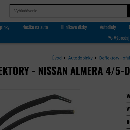
plnky
Nosiče na auto
Hliníkové disky
Autodiely
% Výpredaj
Úvod
Autodoplnky
Deflektory - ofu
EKTORY - NISSAN ALMERA 4/5-D
V
V
D