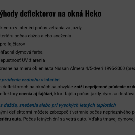
výhody deflektorov na okná Heko
k vetra v interiéri počas vetrania za jazdy
nteriéru počas dažda alebo sneženia
pre fajčiarov
hľadná dymová farba
iepustnosť UV žiarenia
resne na mieru okien auta Nissan Almera 4/5-dverí 1995-2000 (pre
a prúdenie vzduchu v
interiéri
h deflektoroch na oknách sa obvykle
zníži nepríjemné prúdenie vz
Deflektory
ocenia aj fajčiari
, ktorí fajčia počas jazdy, dym sa dostáva
s dažďa, sneženia alebo pri vysokých letných teplotách
nými deflektormi môžete zabezpečiť vetranie počas nepriaznivého 
eriéru auta
. Počas letných dní sa vetrá auto. Vďaka tmavej dymovej 