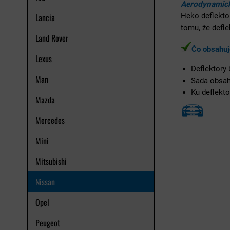
Aerodynamick
Lancia
Heko deflekto
tomu, že defl
Land Rover
Čo obsahuj
Lexus
Deflektory
Man
Sada obsa
Ku deflekto
Mazda
Mercedes
Mini
Mitsubishi
Nissan
Opel
Peugeot