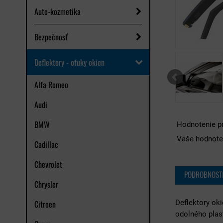
Auto-kozmetika
Bezpečnosť
Deflektory - ofuky okien
Alfa Romeo
Audi
BMW
Hodnotenie p
Vaše hodnote
Cadillac
Chevrolet
PODROBNOST
Chrysler
Citroen
Deflektory ok
odolného plas