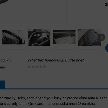
S
roduktu:
Zatiaľ bez hodnotenia. Buďte prvý!
nie:
I
ien značky Heko, sada obsahuje 2 kusy na predné okná auta Nissan
tu s aerodynamickým tvarom. Jednoduchá montáž na okná.