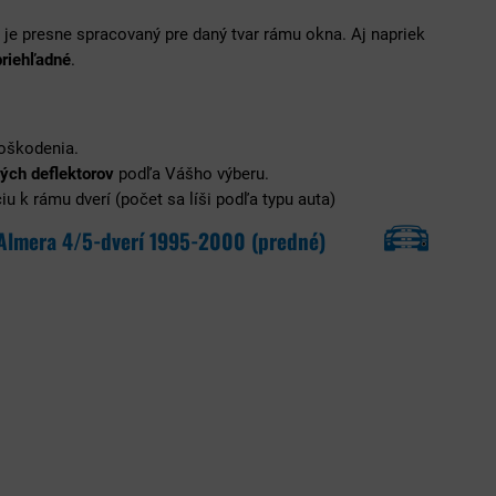
ý je presne spracovaný pre daný tvar rámu okna. Aj napriek
priehľadné
.
poškodenia.
ých deflektorov
podľa Vášho výberu.
u k rámu dverí (počet sa líši podľa typu auta)
Almera 4/5-dverí 1995-2000 (predné)