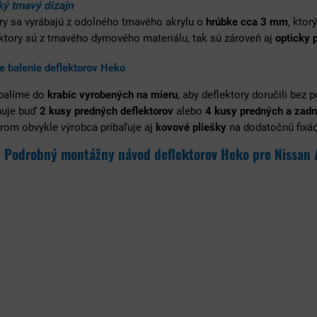
ý tmavý dizajn
ry sa vyrábajú z odolného tmavého akrylu o
hrúbke cca 3 mm
, ktor
ektory sú z tmavého dymového materiálu, tak sú zároveň aj
opticky 
e balenie deflektorov Heko
 balíme do
krabíc vyrobených na mieru
, aby deflektory doručili bez 
huje buď
2 kusy predných deflektorov
alebo
4 kusy predných a zadn
rom obvykle výrobca pribaľuje aj
kovové pliešky
na dodatočnú fixáci
Podrobný montážny návod deflektorov Heko pre Nissan 