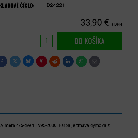
KLADOVÉ ČÍSLO:
D24221
33,90 €
s DPH
DO KOŠÍKA
Bluesky
Twitter
Facebook
Pinterest
Reddit
LinkedIn
WhatsApp
E-
mail
 Almera 4/5-dverí 1995-2000. Farba je tmavá dymová z