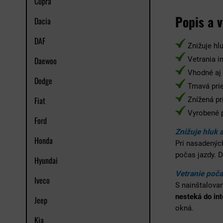
Cupra
Popis a 
Dacia
DAF
Znižuje hlu
Daewoo
Vetrania i
Vhodné aj 
Dodge
Tmavá prie
Fiat
Znížená pr
Vyrobené p
Ford
Znižuje hluk 
Honda
Pri nasadenýc
počas jazdy. 
Hyundai
Vetranie poča
Iveco
S nainštalova
nesteká do int
Jeep
okná.
Kia