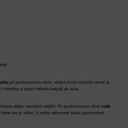
dné)
duchu
pri pootvorenom okne, vďaka čomu môžete vetrať aj
 z interiéru a popol nelieta naspäť do auta.
počasie alebo vysokých teplôt. Pri pootvorenom okne
voda
farbe nie je vidno, či máte zatvorené alebo pootvorené