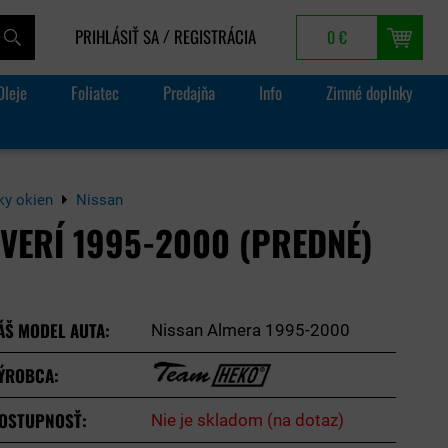
PRIHLÁSIŤ SA
REGISTRÁCIA
0 €
/
Oleje
Foliatec
Predajňa
Info
Zimné doplnky
ky okien
Nissan
VERÍ 1995-2000 (PREDNÉ)
ÁŠ MODEL AUTA:
Nissan Almera 1995-2000
ÝROBCA:
OSTUPNOSŤ:
Nie je skladom (na dotaz)