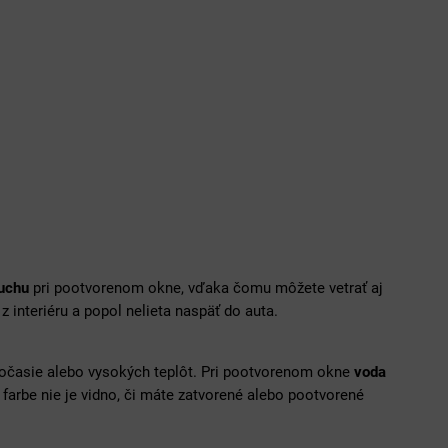
duchu
pri pootvorenom okne, vďaka čomu môžete vetrať aj
 z interiéru a popol nelieta naspäť do auta.
počasie alebo vysokých teplôt. Pri pootvorenom okne
voda
farbe nie je vidno, či máte zatvorené alebo pootvorené