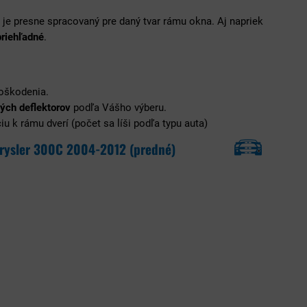
ý je presne spracovaný pre daný tvar rámu okna. Aj napriek
priehľadné
.
poškodenia.
ých deflektorov
podľa Vášho výberu.
u k rámu dverí (počet sa líši podľa typu auta)
rysler 300C 2004-2012 (predné)