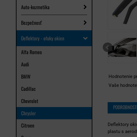
Auto-kozmetika
Bezpečnosť
Deflektory - ofuky okien
Alfa Romeo
Audi
BMW
Hodnotenie p
Vaše hodnote
Cadillac
Chevrolet
PODROBNOST
Chrysler
Citroen
Deflektory ok
plastu s aero