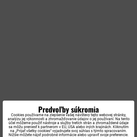
Predvoľby súkromia
Cookies používame na zlepšenie vašej návštevy tejto webovej stránky,
analýzu jej výkonnosti a zhromažďovanie údajov o jej používaní. Na tento
účel môžeme použiť nástroje a služby tretích strán a zhromaždené údaje
sa môžu preniesť k partnerom v EÚ, USA alebo iných krajinách. Kliknutím
na „Prijať všetky cookies“ vyjadrujete svoj súhlas s týmto spracovaním.
Nižšie môžete nájsť podrobné informácie alebo upraviť svoje preferencie.