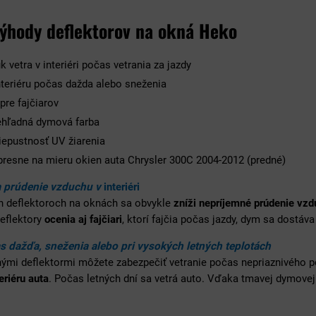
výhody deflektorov na okná Heko
k vetra v interiéri počas vetrania za jazdy
nteriéru počas dažda alebo sneženia
pre fajčiarov
hľadná dymová farba
iepustnosť UV žiarenia
resne na mieru okien auta Chrysler 300C 2004-2012 (predné)
a prúdenie vzduchu v
interiéri
h deflektoroch na oknách sa obvykle
zníži nepríjemné prúdenie vz
Deflektory
ocenia aj fajčiari
, ktorí fajčia počas jazdy, dym sa dostáva
s dažďa, sneženia alebo pri vysokých letných teplotách
nými deflektormi môžete zabezpečiť vetranie počas nepriaznivého 
eriéru auta
. Počas letných dní sa vetrá auto. Vďaka tmavej dymovej 