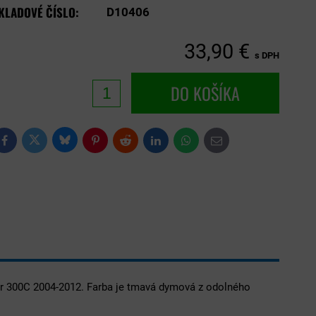
KLADOVÉ ČÍSLO:
D10406
33,90 €
s DPH
DO KOŠÍKA
Bluesky
Twitter
Facebook
Pinterest
Reddit
LinkedIn
WhatsApp
E-
mail
er 300C 2004-2012. Farba je tmavá dymová z odolného