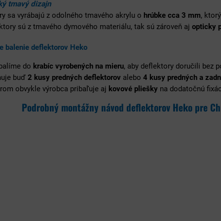
ý tmavý dizajn
ry sa vyrábajú z odolného tmavého akrylu o
hrúbke cca 3 mm
, ktor
ektory sú z tmavého dymového materiálu, tak sú zároveň aj
opticky 
e balenie deflektorov Heko
 balíme do
krabíc vyrobených na mieru
, aby deflektory doručili bez 
huje buď
2 kusy predných deflektorov
alebo
4 kusy predných a zadn
rom obvykle výrobca pribaľuje aj
kovové pliešky
na dodatočnú fixáci
Podrobný montážny návod deflektorov Heko pre Ch