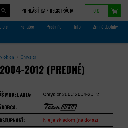
PRIHLÁSIŤ SA
REGISTRÁCIA
0 €
/
Oleje
Foliatec
Predajňa
Info
Zimné doplnky
ky okien
Chrysler
2004-2012 (PREDNÉ)
ÁŠ MODEL AUTA:
Chrysler 300C 2004-2012
ÝROBCA:
OSTUPNOSŤ:
Nie je skladom (na dotaz)