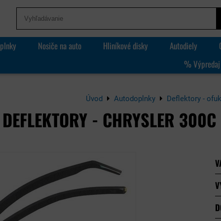
plnky
Nosiče na auto
Hliníkové disky
Autodiely
% Výpredaj
Úvod
Autodoplnky
Deflektory - ofu
DEFLEKTORY - CHRYSLER 300C 
V
V
D