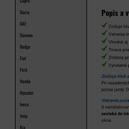
Cupra
Popis a 
Dacia
DAF
Znižuje hlu
Daewoo
Vetrania i
Vhodné aj 
Dodge
Tmavá prie
Fiat
Znížená pr
Vyrobené p
Ford
Znižuje hluk 
Honda
Pri nasadenýc
počas jazdy. 
Hyundai
Vetranie poča
Iveco
S nainštalova
nesteká do int
Jeep
okná.
Kia