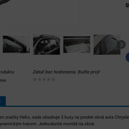
S
roduktu:
Zatiaľ bez hodnotenia. Buďte prvý!
nie:
I
ien značky Heko, sada obsahuje 2 kusy na predné okná auta Chrysl
dynamickým tvarom. Jednoduchá montáž na okná.