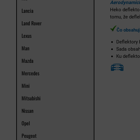
Aerodynamick
Lancia
Heko deflekto
tomu, že defl
Land Rover
Čo obsahuj
Lexus
Deflektory
Man
Sada obsa
Ku deflekto
Mazda
Mercedes
Mini
Mitsubishi
Nissan
Opel
Peugeot