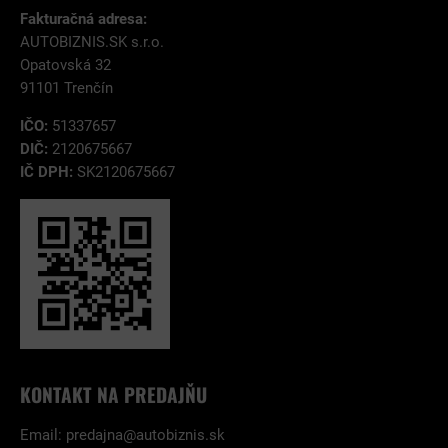
Fakturačná adresa:
AUTOBIZNIS.SK s.r.o.
Opatovská 32
91101 Trenčín
IČO:
51337657
DIČ:
2120675667
IČ DPH:
SK2120675667
KONTAKT NA PREDAJŇU
Email:
predajna@autobiznis.sk