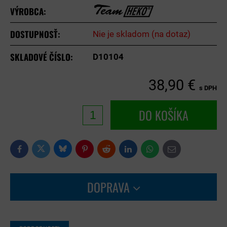
VÝROBCA:
DOSTUPNOSŤ:
Nie je skladom (na dotaz)
SKLADOVÉ ČÍSLO:
D10104
38,90 €
s DPH
DO KOŠÍKA
Bluesky
Twitter
Facebook
Pinterest
Reddit
LinkedIn
WhatsApp
E-
mail
DOPRAVA