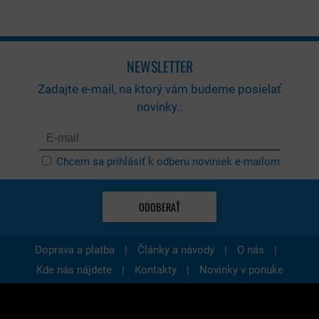
NEWSLETTER
Zadajte e-mail, na ktorý vám budeme posielať
novinky.:
Chcem sa prihlásiť k odberu noviniek e-mailom
ODOBERAŤ
|
|
|
Doprava a platba
Články a návody
O nás
|
|
Kde nás nájdete
Kontakty
Novinky v ponuke