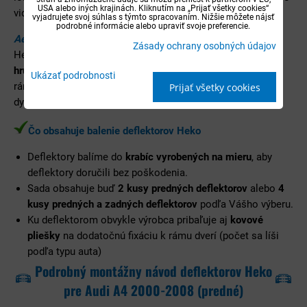
USA alebo iných krajinách. Kliknutím na „Prijať všetky cookies“
vidno, či máte zatvorené alebo pootvorené okná.
vyjadrujete svoj súhlas s týmto spracovaním. Nižšie môžete nájsť
podrobné informácie alebo upraviť svoje preferencie.
Aerodynamický tmavý dizajn
Zásady ochrany osobných údajov
Heko deflektory sa vyrábajú z odolného tmavého akrylu o
hrúbke cca 3 mm
, ktorý je presne spracovaný pre daný tvar
Ukázať podrobnosti
rámu okna. Aj napriek tomu, že deflektory sú z tmavého
Prijať všetky cookies
dymového materiálu, tak sú zároveň aj
opticky priehľadné
.
Čo obsahuje balenie deflektorov Heko
Deflektory balíme do
krabíc vyrobených na mieru
, aby
deflektory doručili bez poškodenia.
Sada obsahuje buď
2 kusy predných deflektorov
alebo
4
kusy predných a zadných deflektorov
podľa Vášho výberu.
Ku deflektorom obvykle výrobca pribaľuje aj
kovové
pliešky
na dodatočnú fixáciu k rámu dverí (počet sa líši
podľa typu auta)
Podrobný montážny návod deflektorov Heko
pre Audi A4 2000-2008 (predné)