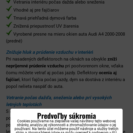
Vetrania interiéru počas dažda alebo sneženia
Vhodné aj pre fajčiarov
Tmavá priehľadná dymová farba
Znížená priepustnosť UV žiarenia
Vyrobené presne na mieru okien auta Audi A4 2000-2008
(predné)
Znižuje hluk a prúdenie vzduchu v
interiéri
Pri nasadených deflektoroch na oknách sa obvykle
zníži
nepríjemné prúdenie vzduchu
pri pootvorenom okne, vďaka
čomu môžete vetrať aj počas jazdy. Deflektory
ocenia aj
fajčiari
, ktorí fajčia počas jazdy, dym sa dostáva z interiéru a
popol nelieta naspäť do auta.
Vetranie počas dažďa, sneženia alebo pri vysokých
letných teplotách
S nainštalovanými deflektormi môžete zabezpečiť vetranie
Predvoľby súkromia
počas nepriaznivého počasie alebo vysokých teplôt. Pri
Cookies používame na zlepšenie vašej návštevy tejto webovej
pootvorenom okne
voda nesteká do interiéru auta
. Počas
stránky, analýzu jej výkonnosti a zhromažďovanie údajov o jej
používaní. Na tento účel môžeme použiť nástroje a služby tretích
letných dní sa vetrá auto. Vďaka tmavej dymovej farbe nie je
strán a zhromaždené údaje sa môžu preniesť k partnerom v EÚ,