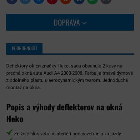
Facebook
Pinterest
Reddit
LinkedIn
WhatsApp
E-
mail
DOPRAVA
PODROBNOSTI
Deflektory okien značky Heko, sada obsahuje 2 kusy na
predné okná auta Audi A4 2000-2008. Farba je tmavá dymová
z odolného plastu s aerodynamickým tvarom. Jednoduchá
montáž na okná.
Popis a výhody deflektorov na okná
Heko
Znižuje hluk vetra v interiéri počas vetrania za jazdy