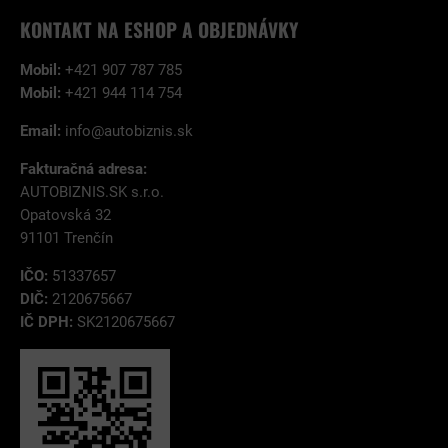
KONTAKT NA ESHOP A OBJEDNÁVKY
Mobil:
+421 907 787 785
Mobil:
+421 944 114 754
Email:
info@autobiznis.sk
Fakturačná adresa:
AUTOBIZNIS.SK s.r.o.
Opatovská 32
91101 Trenčín
IČO:
51337657
DIČ:
2120675667
IČ DPH:
SK2120675667