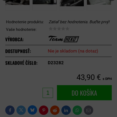
Hodnotenie produktu:
Zatiaľ bez hodnotenia. Buďte prvý!
Vaše hodnotenie:
VÝROBCA:
DOSTUPNOSŤ:
Nie je skladom (na dotaz)
SKLADOVÉ ČÍSLO:
D23282
43,90 €
s DPH
DO KOŠÍKA
Bluesky
Twitter
Facebook
Pinterest
Reddit
LinkedIn
WhatsApp
E-
mail