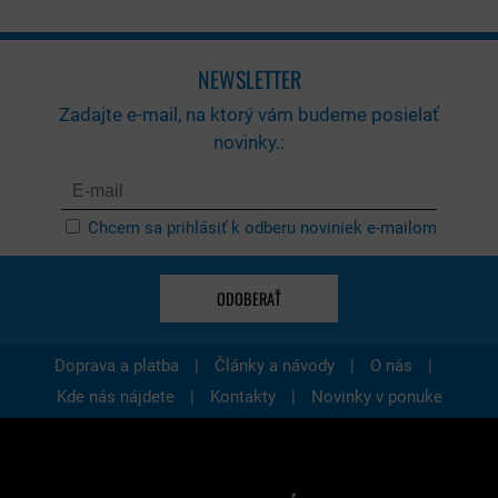
NEWSLETTER
Zadajte e-mail, na ktorý vám budeme posielať
novinky.:
Chcem sa prihlásiť k odberu noviniek e-mailom
ODOBERAŤ
|
|
|
Doprava a platba
Články a návody
O nás
|
|
Kde nás nájdete
Kontakty
Novinky v ponuke