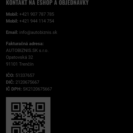
KONTAKT NA ESHOP A OBJEDNÁVKY
Mobil:
+421 907 787 785
Mobil:
+421 944 114 754
Email:
info@autobiznis.sk
Fakturačná adresa:
AUTOBIZNIS.SK s.r.o.
Opatovská 32
91101 Trenčín
IČO:
51337657
DIČ:
2120675667
IČ DPH:
SK2120675667