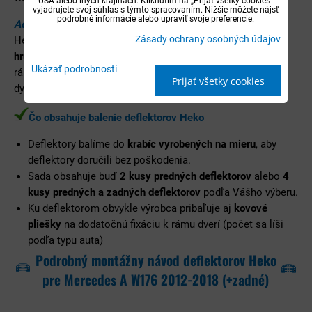
USA alebo iných krajinách. Kliknutím na „Prijať všetky cookies“
vyjadrujete svoj súhlas s týmto spracovaním. Nižšie môžete nájsť
podrobné informácie alebo upraviť svoje preferencie.
Aerodynamický tmavý dizajn
Zásady ochrany osobných údajov
Heko deflektory sa vyrábajú z odolného tmavého akrylu o
hrúbke cca 3 mm
, ktorý je presne spracovaný pre daný tvar
Ukázať podrobnosti
rámu okna. Aj napriek tomu, že deflektory sú z tmavého
Prijať všetky cookies
dymového materiálu, tak sú zároveň aj
opticky priehľadné
.
Čo obsahuje balenie deflektorov Heko
Deflektory balíme do
krabíc vyrobených na mieru
, aby
deflektory doručili bez poškodenia.
Sada obsahuje buď
2 kusy predných deflektorov
alebo
4
kusy predných a zadných deflektorov
podľa Vášho výberu.
Ku deflektorom obvykle výrobca pribaľuje aj
kovové
pliešky
na dodatočnú fixáciu k rámu dverí (počet sa líši
podľa typu auta)
Podrobný montážny návod deflektorov Heko
pre Mercedes A W176 2012-2018 (+zadné)