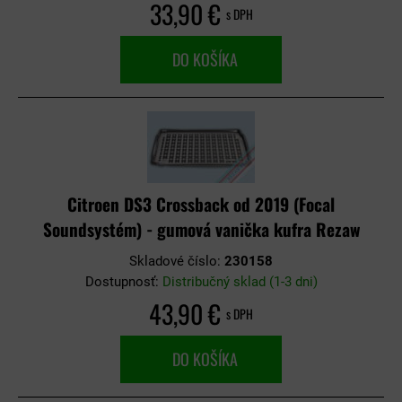
33,90 €
s DPH
DO KOŠÍKA
Citroen DS3 Crossback od 2019 (Focal
Soundsystém) - gumová vanička kufra Rezaw
Skladové číslo:
230158
Dostupnosť:
Distribučný sklad (1-3 dni)
43,90 €
s DPH
DO KOŠÍKA