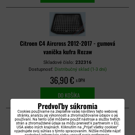
Citroen C4 Aircross 2012-2017 - gumová
vanička kufra Rezaw
Skladové číslo:
232316
Dostupnosť:
Distribučný sklad (1-3 dni)
36,90 €
s DPH
DO KOŠÍKA
Predvoľby súkromia
Cookies používame na zlepšenie vašej návštevy tejto webovej
stránky, analýzu jej výkonnosti a zhromažďovanie údajov o jej
používaní. Na tento účel môžeme použiť nástroje a služby tretích
strán a zhromaždené údaje sa môžu preniesť k partnerom v EÚ,
USA alebo iných krajinách. Kliknutím na „Prijať všetky cookies“
vyjadrujete svoj súhlas s týmto spracovaním. Nižšie môžete nájsť
podrobné informácie alebo upraviť svoje preferencie.