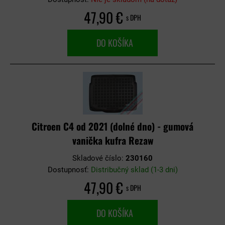
47,90 €
s DPH
DO KOŠÍKA
Citroen C4 od 2021 (dolné dno) - gumová
vanička kufra Rezaw
Skladové číslo:
230160
Dostupnosť:
Distribučný sklad (1-3 dni)
47,90 €
s DPH
DO KOŠÍKA