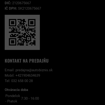
DIČ:
2120675667
IČ DPH:
SK2120675667
KONTAKT NA PREDAJŇU
Email:
predajna@autobiznis.sk
Mobil: +421904634639
Tel: 032 658 00 28
Otváracia doba
Pondelok
7:30 - 16:00
- Piatok