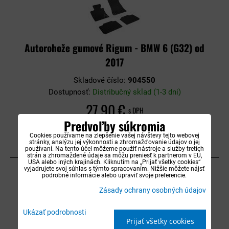
Autorohože gumové Rigum - BMW 6 (G32) od
2017
Skladové číslo:
904550
Dostupnosť:
Distribučný sklad (1-3 dni)
27,90 €
s DPH
Predvoľby súkromia
DO KOŠÍKA
Cookies používame na zlepšenie vašej návštevy tejto webovej
stránky, analýzu jej výkonnosti a zhromažďovanie údajov o jej
používaní. Na tento účel môžeme použiť nástroje a služby tretích
strán a zhromaždené údaje sa môžu preniesť k partnerom v EÚ,
USA alebo iných krajinách. Kliknutím na „Prijať všetky cookies“
vyjadrujete svoj súhlas s týmto spracovaním. Nižšie môžete nájsť
podrobné informácie alebo upraviť svoje preferencie.
Zásady ochrany osobných údajov
Ukázať podrobnosti
Prijať všetky cookies
Autorohože gumové Rigum - BMW X1 (E84)