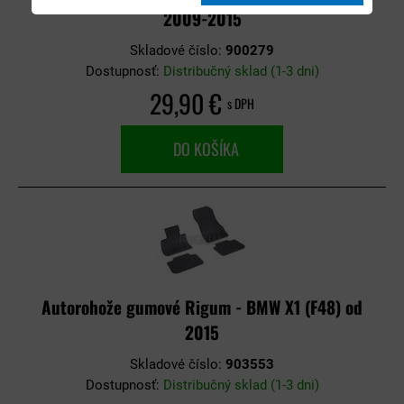
2009-2015
Skladové číslo:
900279
Dostupnosť:
Distribučný sklad (1-3 dni)
29,90 €
s DPH
DO KOŠÍKA
Autorohože gumové Rigum - BMW X1 (F48) od
2015
Skladové číslo:
903553
Dostupnosť:
Distribučný sklad (1-3 dni)