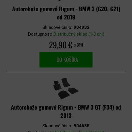
Autorohože gumové Rigum - BMW 3 (G20, G21)
od 2019
Skladové číslo:
904932
Dostupnosť:
Distribučný sklad (1-3 dni)
29,90 €
s DPH
DO KOŠÍKA
Autorohože gumové Rigum - BMW 3 GT (F34) od
2013
Skladové číslo:
904635