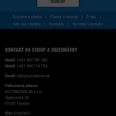
ODOBERAŤ
|
|
|
Doprava a platba
Články a návody
O nás
|
|
Kde nás nájdete
Kontakty
Novinky v ponuke
KONTAKT NA ESHOP A OBJEDNÁVKY
Mobil:
+421 907 787 785
Mobil:
+421 944 114 754
Email:
info@autobiznis.sk
Fakturačná adresa:
AUTOBIZNIS.SK s.r.o.
Opatovská 32
91101 Trenčín
IČO:
51337657