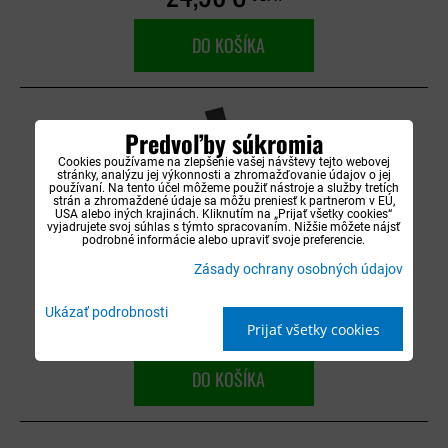
DO KOŠÍKA
Predvoľby súkromia
Cookies používame na zlepšenie vašej návštevy tejto webovej
stránky, analýzu jej výkonnosti a zhromažďovanie údajov o jej
používaní. Na tento účel môžeme použiť nástroje a služby tretích
Autorohože gumové Rigum - Alfa Romeo Stelvio
strán a zhromaždené údaje sa môžu preniesť k partnerom v EÚ,
USA alebo iných krajinách. Kliknutím na „Prijať všetky cookies“
od 2016
vyjadrujete svoj súhlas s týmto spracovaním. Nižšie môžete nájsť
podrobné informácie alebo upraviť svoje preferencie.
Skladové číslo:
904208
Zásady ochrany osobných údajov
Dostupnosť:
Distribučný sklad (1-3 dni)
Ukázať podrobnosti
26,90 €
s DPH
Prijať všetky cookies
DO KOŠÍKA