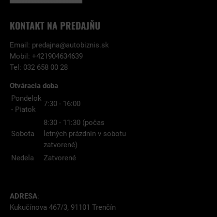
KONTAKT NA PREDAJŇU
Email:
predajna@autobiznis.sk
Mobil: +421904634639
Tel: 032 658 00 28
Otváracia doba
Pondelok
7:30 - 16:00
- Piatok
8:30 - 11:30 (počas
Sobota
letných prázdnin v sobotu
zatvorené)
Nedela
Zatvorené
ADRESA
:
Kukučínova 467/3, 91101 Trenčín