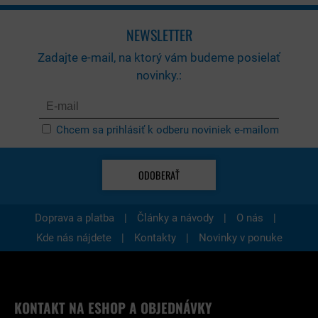
NEWSLETTER
Zadajte e-mail, na ktorý vám budeme posielať
novinky.:
Chcem sa prihlásiť k odberu noviniek e-mailom
ODOBERAŤ
|
|
|
Doprava a platba
Články a návody
O nás
|
|
Kde nás nájdete
Kontakty
Novinky v ponuke
KONTAKT NA ESHOP A OBJEDNÁVKY