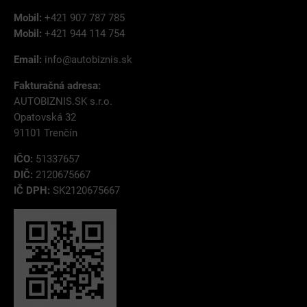
Mobil:
+421 907 787 785
Mobil:
+421 944 114 754
Email:
info@autobiznis.sk
Fakturačná adresa:
AUTOBIZNIS.SK s.r.o.
Opatovská 32
91101 Trenčín
IČO:
51337657
DIČ:
2120675667
IČ DPH:
SK2120675667