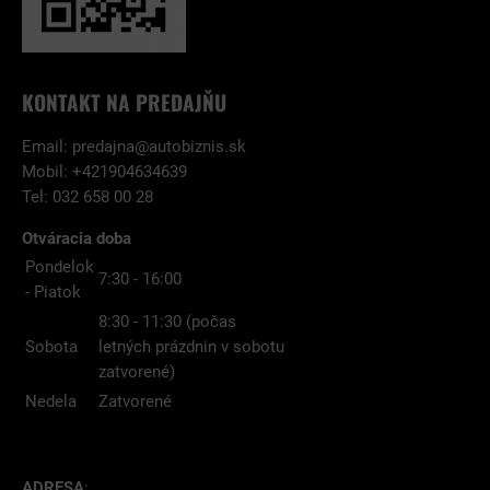
KONTAKT NA PREDAJŇU
Email:
predajna@autobiznis.sk
Mobil: +421904634639
Tel: 032 658 00 28
Otváracia doba
Pondelok
7:30 - 16:00
- Piatok
8:30 - 11:30 (počas
Sobota
letných prázdnin v sobotu
zatvorené)
Nedela
Zatvorené
ADRESA
: