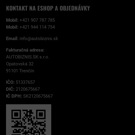
KONTAKT NA ESHOP A OBJEDNÁVKY
Mobil:
+421 907 787 785
Mobil:
+421 944 114 754
Email:
info@autobiznis.sk
Fakturačná adresa:
AUTOBIZNIS.SK s.r.o.
Opatovská 32
91101 Trenčín
IČO:
51337657
DIČ:
2120675667
IČ DPH:
SK2120675667