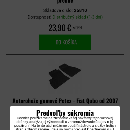
predné
Skladové číslo:
25810
Dostupnosť:
Distribučný sklad (1-3 dni)
23,90 €
s DPH
DO KOŠÍKA
Autorohože gumové Petex - Fiat Qubo od 2007
predné
Predvoľby súkromia
Cookies používame na zlepšenie vašej návštevy tejto webovej
Skladové číslo:
25810
stránky, analýzu jej výkonnosti a zhromažďovanie údajov o jej
Dostupnosť:
Distribučný sklad (1-3 dni)
používaní. Na tento účel môžeme použiť nástroje a služby tretích
strán a zhromaždené údaje sa môžu preniesť k partnerom v EÚ,