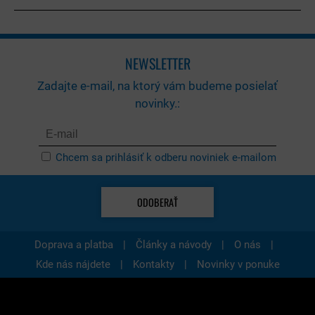
NEWSLETTER
Zadajte e-mail, na ktorý vám budeme posielať
novinky.:
Chcem sa prihlásiť k odberu noviniek e-mailom
ODOBERAŤ
|
|
|
Doprava a platba
Články a návody
O nás
|
|
Kde nás nájdete
Kontakty
Novinky v ponuke