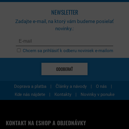
NEWSLETTER
Zadajte e-mail, na ktorý vám budeme posielať
novinky.:
Chcem sa prihlásiť k odberu noviniek e-mailom
ODOBERAŤ
|
|
|
Doprava a platba
Články a návody
O nás
|
|
Kde nás nájdete
Kontakty
Novinky v ponuke
KONTAKT NA ESHOP A OBJEDNÁVKY