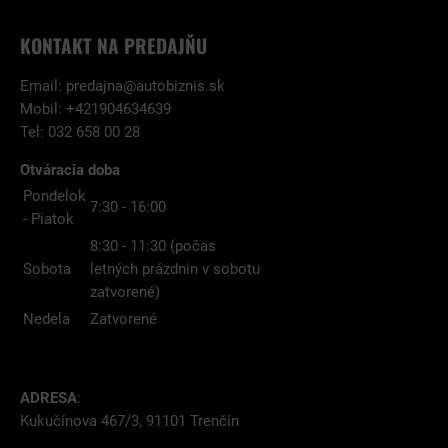
KONTAKT NA PREDAJŇU
Email:
predajna@autobiznis.sk
Mobil: +421904634639
Tel: 032 658 00 28
Otváracia doba
Pondelok
7:30 - 16:00
- Piatok
8:30 - 11:30 (počas
Sobota
letných prázdnin v sobotu
zatvorené)
Nedela
Zatvorené
ADRESA
:
Kukučínova 467/3, 91101 Trenčín