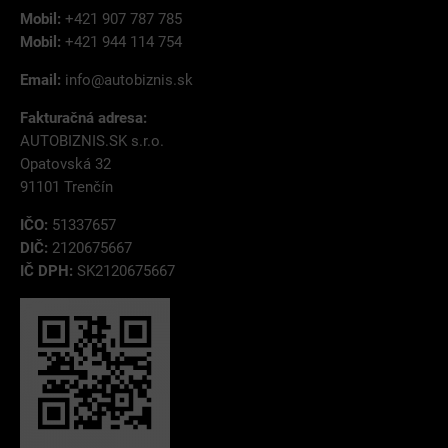
Mobil:
+421 907 787 785
Mobil:
+421 944 114 754
Email:
info@autobiznis.sk
Fakturačná adresa:
AUTOBIZNIS.SK s.r.o.
Opatovská 32
91101 Trenčín
IČO:
51337657
DIČ:
2120675667
IČ DPH:
SK2120675667