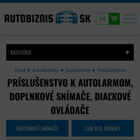
0 €
KATEGÓRIE
Úvod
Autodoplnky
Autoalarmy
Príslušenstvo
PRÍSLUŠENSTVO K AUTOLARMOM,
DOPLNKOVÉ SNÍMAČE, DIAĽKOVÉ
OVLÁDAČE
DOPLNKOVÉ SNÍMAČE
CAN BUS MODULY