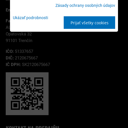
Zásady ochrany osobných údajov
Email:
info@autobiznis.sk
Ukázať podrobnosti
Fakturačná adresa:
Prijať všetky cookies
AUTOBIZNIS.SK s.r.o.
Opatovská 32
91101 Trenčín
IČO:
51337657
DIČ:
2120675667
IČ DPH:
SK2120675667