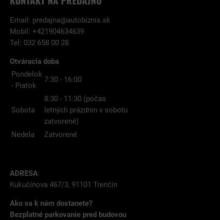
KONTAKT NA PREDAJŇU
Email:
predajna@autobiznis.sk
Mobil: +421904634639
Tel: 032 658 00 28
Otváracia doba
Pondelok
7:30 - 16:00
- Piatok
8:30 - 11:30 (počas
Sobota
letných prázdnin v sobotu
zatvorené)
Nedela
Zatvorené
ADRESA
:
Kukučínova 467/3, 91101 Trenčín
Ako sa k nám dostanete?
Bezplatné parkovanie pred budovou