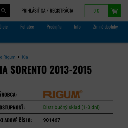
PRIHLÁSIŤ SA
REGISTRÁCIA
0 €
/
Oleje
Foliatec
Predajňa
Info
Zimné doplnky
e Rigum
Kia
IA SORENTO 2013-2015
ÝROBCA:
OSTUPNOSŤ:
Distribučný sklad (1-3 dni)
KLADOVÉ ČÍSLO:
901467