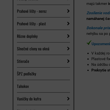
majú takmer
i
Prahové lišty - nerez
Zosílenie vod
namáhanej čas
Prahové lišty - plast
Dokonale pri
nehýbu sa po p
Rôzne doplnky
Upozorneni
Slnečné clony na okná
V každej r
Plastové fi
Stierače
Na údržbu
Prekrytie s
ŠPZ podložky
Tahokov
Vaničky do kufra