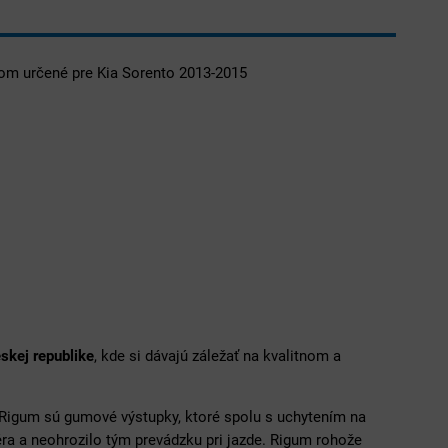
om určené pre Kia Sorento 2013-2015
skej republike
, kde si dávajú záležať na kvalitnom a
igum sú gumové výstupky, ktoré spolu s uchytením na
éra a neohrozilo tým prevádzku pri jazde. Rigum rohože