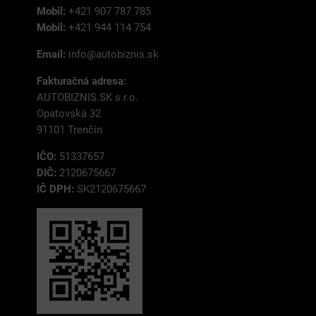
Mobil:
+421 907 787 785
Mobil:
+421 944 114 754
Email:
info@autobiznis.sk
Fakturačná adresa:
AUTOBIZNIS.SK s.r.o.
Opatovská 32
91101 Trenčín
IČO:
51337657
DIČ:
2120675667
IČ DPH:
SK2120675667