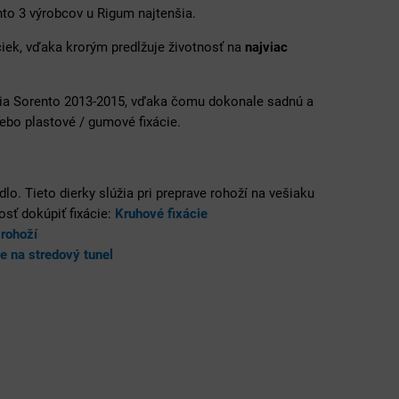
to 3 výrobcov u Rigum najtenšia.
čiek, vďaka krorým predlžuje životnosť na
najviac
Kia Sorento 2013-2015, vďaka čomu dokonale sadnú a
ebo plastové / gumové fixácie.
lo. Tieto dierky slúžia pri preprave rohoží na vešiaku
osť dokúpiť fixácie:
Kruhové fixácie
rohoží
e na stredový tunel