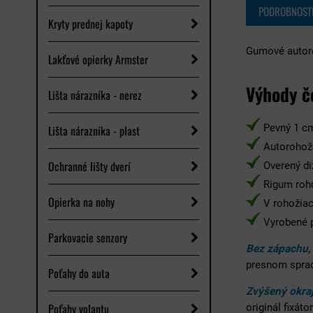
PODROBNOST
Kryty prednej kapoty
Gumové autoro
Lakťové opierky Armster
Výhody č
Lišta nárazníka - nerez
Pevný 1 cm
Lišta nárazníka - plast
Autorohože
Ochranné lišty dverí
Overený di
Rigum roh
Opierka na nohy
V rohožiach
Vyrobené p
Parkovacie senzory
Bez zápachu,
presnom spra
Poťahy do auta
Zvýšený okraj
Poťahy volantu
originál fixát