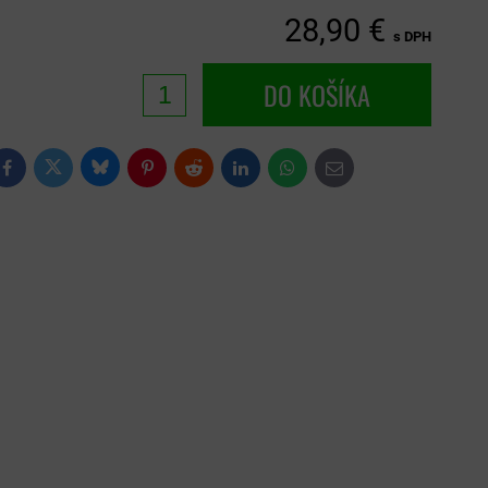
28,90 €
s DPH
DO KOŠÍKA
Bluesky
Twitter
Facebook
Pinterest
Reddit
LinkedIn
WhatsApp
E-
mail