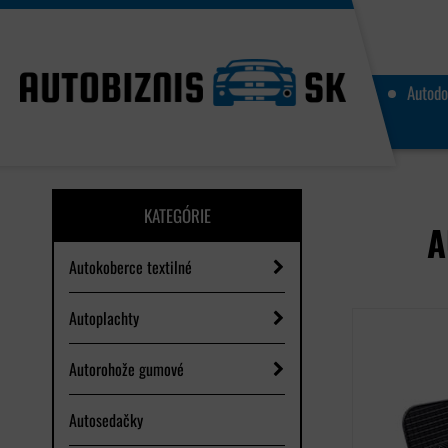
Autodo
KATEGÓRIE
A
Autokoberce textilné
Autoplachty
Autorohože gumové
Autosedačky