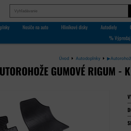
plnky
Nosiče na auto
Hliníkové disky
Autodiely
% Výpredaj
Úvod
Autodoplnky
▶Autorohož
UTOROHOŽE GUMOVÉ RIGUM - K
V
D
S