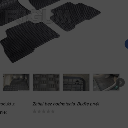
roduktu:
Zatiaľ bez hodnotenia. Buďte prvý!
nie: