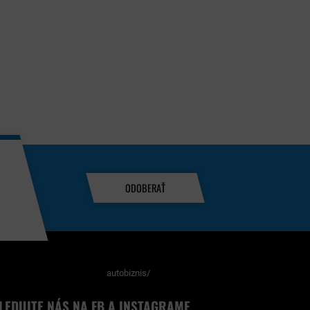
ODOBERAŤ
autobiznis/
LEDUJTE NÁS NA FB A INSTAGRAME