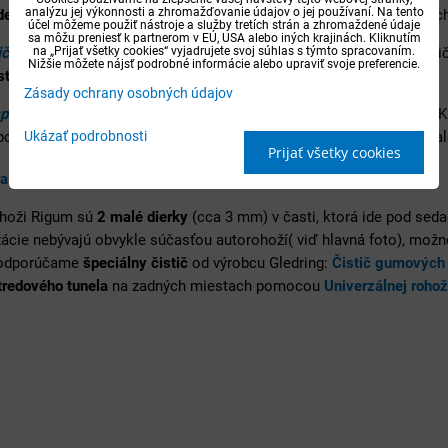
analýzu jej výkonnosti a zhromažďovanie údajov o jej používaní. Na tento
dentický dizajn
ako výrobca Frogum alebo Rigum, len guma je z tých
účel môžeme použiť nástroje a služby tretích strán a zhromaždené údaje
sa môžu preniesť k partnerom v EÚ, USA alebo iných krajinách. Kliknutím
na „Prijať všetky cookies“ vyjadrujete svoj súhlas s týmto spracovaním.
ičovej rohože
- u šoférovej rohože má ňrigum
zosílenie
v tvare slzi
Nižšie môžete nájsť podrobné informácie alebo upraviť svoje preferencie.
ti
pod nohami šoféra.
Zásady ochrany osobných údajov
spôsobené tvaru podlahy
- autorohože Rigum podľa podlahy auta 
Ukázať podrobnosti
odlahe. V kobercoch bývajú buď otvory na zafixovanie k podlahe al
Prijať všetky cookies
a a rady k autorohožiam Rigum
ohoži Rigum sú
2 malé dierky
(cca 3 mm) v časti, ktorá ide pod sedad
xácie nebývajú obvykle súčasťou autorohoží( viď hlavná foto), možn
 odporúčame
špeciálny čistič
od výrobcu Gledring:
Čistič gumových 
tredového tunela
na zadných miestach pomocou
Univerzálnej rohož