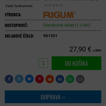
Vaše hodnotenie:
VÝROBCA:
DOSTUPNOSŤ:
Distribučný sklad (1-3 dni)
SKLADOVÉ ČÍSLO:
901351
27,90 €
s DPH
DO KOŠÍKA
Bluesky
Twitter
Facebook
Pinterest
Reddit
LinkedIn
WhatsApp
E-
mail
DOPRAVA