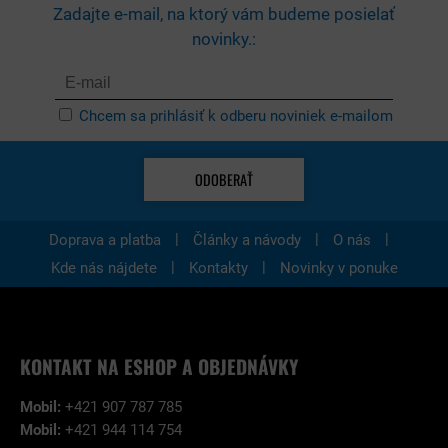
Zadajte e-mail, na ktorý vám budeme posielať
novinky.:
Chcem sa prihlásiť k odberu noviniek e-mailom
ODOBERAŤ
|
|
|
Doprava a platba
Články a návody
O nás
|
|
Kde nás nájdete
Kontakty
Novinky v ponuke
KONTAKT NA ESHOP A OBJEDNÁVKY
Mobil:
+421 907 787 785
Mobil:
+421 944 114 754