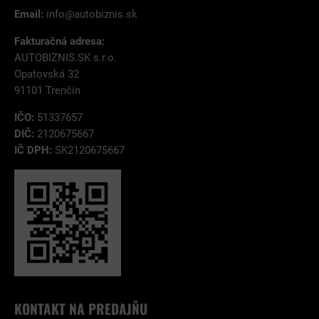
Email:
info@autobiznis.sk
Fakturačná adresa:
AUTOBIZNIS.SK s.r.o.
Opatovská 32
91101 Trenčín
IČO:
51337657
DIČ:
2120675667
IČ DPH:
SK2120675667
KONTAKT NA PREDAJŇU