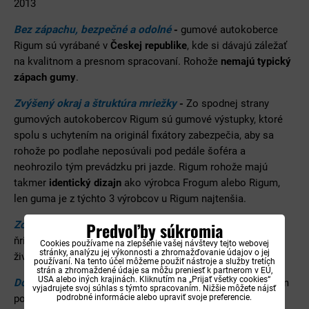
2013
Bez zápachu, bezpečné a odolné
-
gumové autokoberce
Rigum sú vyrábané v
Českej republike
, kde si dávajú záležať
na kvalitnom a presnom spracovaní. Rohože
nemajú typický
zápach gumy
.
Zvýšený okraj a štruktúra mriežky
-
Zo spodnej strany
gumových autokobercov Rigum sú gumové výstupky, ktoré
spolu s uchytením na originál fixátory zabezpečia, aby sa
rohože po podlahe neposúvali pod pedále šoféra a
neohrozilo tým prevádzku pri jazde. Rigum rohože majú
takmer
identický dizajn
ako výrobca Frogum alebo Rigum,
len guma je z týchto 3 výrobcov u Rigum najtenšia.
Predvoľby súkromia
Zosílenie vodičovej rohože
- u šoférovej rohože má
ňrigum
zosílenie
v tvare slzičiek, vďaka krorým predlžuje
Cookies používame na zlepšenie vašej návštevy tejto webovej
stránky, analýzu jej výkonnosti a zhromažďovanie údajov o jej
životnosť na
najviac namáhanej časti
pod nohami šoféra.
používaní. Na tento účel môžeme použiť nástroje a služby tretích
strán a zhromaždené údaje sa môžu preniesť k partnerom v EÚ,
USA alebo iných krajinách. Kliknutím na „Prijať všetky cookies“
Dokonale prispôsobené tvaru podlahy
- autorohože Rigum
vyjadrujete svoj súhlas s týmto spracovaním. Nižšie môžete nájsť
podľa podlahy auta Kia Carens 2006-2013, vďaka čomu
podrobné informácie alebo upraviť svoje preferencie.