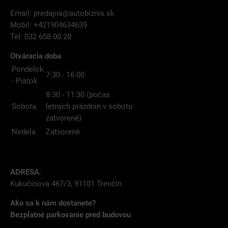
Email:
predajna@autobiznis.sk
Mobil: +421904634639
Tel: 032 658 00 28
Otváracia doba
Pondelok
7:30 - 16:00
- Piatok
8:30 - 11:30 (počas
Sobota
letných prázdnin v sobotu
zatvorené)
Nedela
Zatvorené
ADRESA
:
Kukučínova 467/3, 91101 Trenčín
Ako sa k nám dostanete?
Bezplatné parkovanie pred budovou