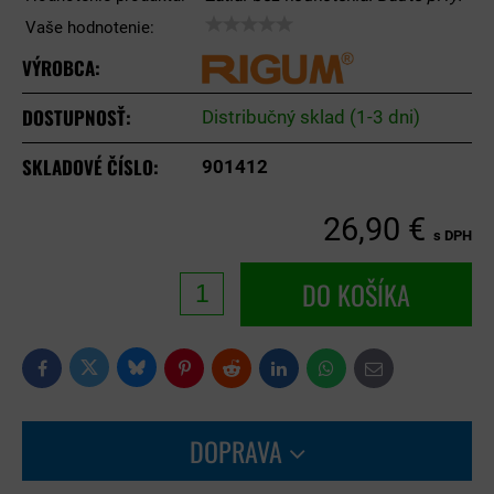
Vaše hodnotenie:
VÝROBCA:
DOSTUPNOSŤ:
Distribučný sklad (1-3 dni)
SKLADOVÉ ČÍSLO:
901412
26,90 €
s DPH
DO KOŠÍKA
Bluesky
Twitter
Facebook
Pinterest
Reddit
LinkedIn
WhatsApp
E-
mail
DOPRAVA