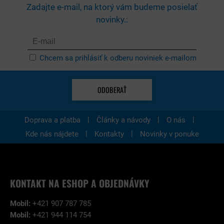
Zadajte e-mail, na ktorý vám budeme posielať
novinky.:
Chcem sa prihlásiť k odberu noviniek e-mailom
ODOBERAŤ
|
|
|
Doprava a platba
Články a návody
O nás
|
|
Kde nás nájdete
Kontakty
Novinky v ponuke
KONTAKT NA ESHOP A OBJEDNÁVKY
Mobil:
+421 907 787 785
Mobil:
+421 944 114 754