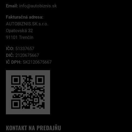
Email:
info@autobiznis.sk
Fakturačná adresa:
AUTOBIZNIS.SK s.r.o.
Opatovská 32
91101 Trenčín
IČO:
51337657
DIČ:
2120675667
IČ DPH:
SK2120675667
KONTAKT NA PREDAJŇU