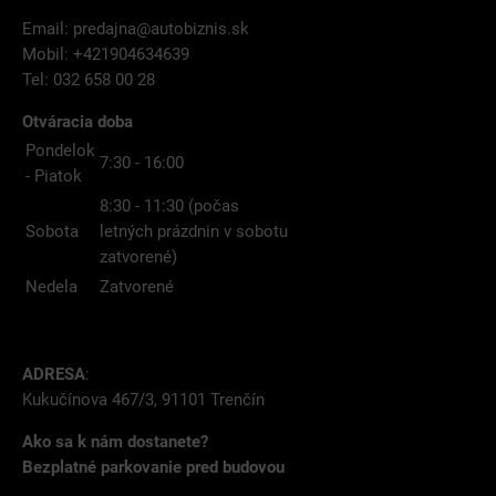
Email:
predajna@autobiznis.sk
Mobil: +421904634639
Tel: 032 658 00 28
Otváracia doba
Pondelok
7:30 - 16:00
- Piatok
8:30 - 11:30 (počas
Sobota
letných prázdnin v sobotu
zatvorené)
Nedela
Zatvorené
ADRESA
:
Kukučínova 467/3, 91101 Trenčín
Ako sa k nám dostanete?
Bezplatné parkovanie pred budovou