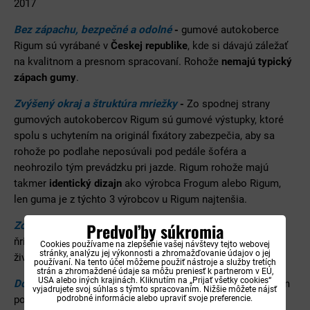
2017
Bez zápachu, bezpečné a odolné
-
gumové autokoberce
Rigum sú vyrábané v
Českej republike
, kde si dávajú záležať
na kvalitnom a presnom spracovaní. Rohože
nemajú typický
zápach gumy
.
Zvýšený okraj a štruktúra mriežky
-
Zo spodnej strany
gumových autokobercov Rigum sú gumové výstupky, ktoré
spolu s uchytením na originál fixátory zabezpečia, aby sa
rohože po podlahe neposúvali pod pedále šoféra a
neohrozilo tým prevádzku pri jazde. Rigum rohože majú
takmer
identický dizajn
ako výrobca Frogum alebo Rigum,
len guma je z týchto 3 výrobcov u Rigum najtenšia.
Predvoľby súkromia
Zosílenie vodičovej rohože
- u šoférovej rohože má
ňrigum
zosílenie
v tvare slzičiek, vďaka krorým predlžuje
Cookies používame na zlepšenie vašej návštevy tejto webovej
stránky, analýzu jej výkonnosti a zhromažďovanie údajov o jej
životnosť na
najviac namáhanej časti
pod nohami šoféra.
používaní. Na tento účel môžeme použiť nástroje a služby tretích
strán a zhromaždené údaje sa môžu preniesť k partnerom v EÚ,
USA alebo iných krajinách. Kliknutím na „Prijať všetky cookies“
Dokonale prispôsobené tvaru podlahy
- autorohože Rigum
vyjadrujete svoj súhlas s týmto spracovaním. Nižšie môžete nájsť
podľa podlahy auta Kia Picanto 2011-2017, vďaka čomu
podrobné informácie alebo upraviť svoje preferencie.