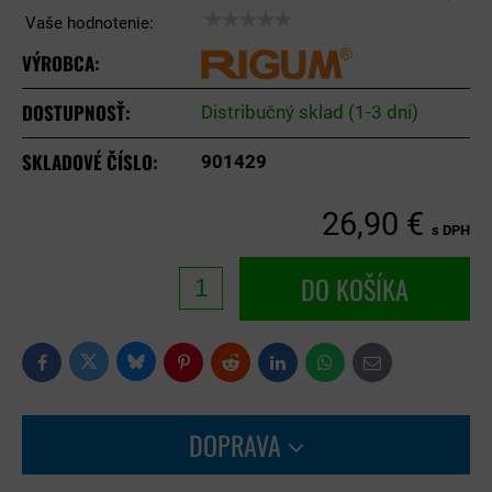
Vaše hodnotenie:
VÝROBCA:
DOSTUPNOSŤ:
Distribučný sklad (1-3 dni)
SKLADOVÉ ČÍSLO:
901429
26,90 €
s DPH
DO KOŠÍKA
Bluesky
Twitter
Facebook
Pinterest
Reddit
LinkedIn
WhatsApp
E-
mail
DOPRAVA