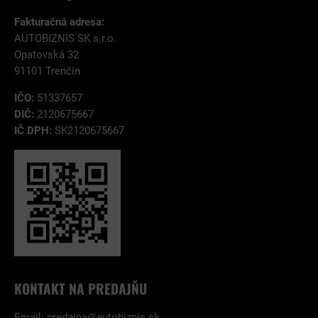
Fakturačná adresa:
AUTOBIZNIS.SK s.r.o.
Opatovská 32
91101 Trenčín
IČO:
51337657
DIČ:
2120675667
IČ DPH:
SK2120675667
KONTAKT NA PREDAJŇU
Email:
predajna@autobiznis.sk