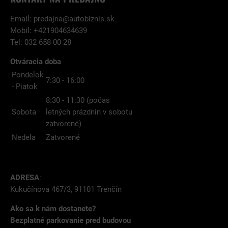
Email:
predajna@autobiznis.sk
Mobil: +421904634639
Tel: 032 658 00 28
Otváracia doba
Pondelok
7:30 - 16:00
- Piatok
8:30 - 11:30 (počas
Sobota
letných prázdnin v sobotu
zatvorené)
Nedela
Zatvorené
ADRESA
:
Kukučínova 467/3, 91101 Trenčín
Ako sa k nám dostanete?
Bezplatné parkovanie pred budovou