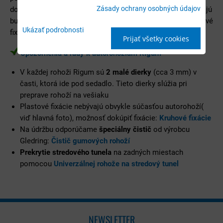
Zásady ochrany osobných údajov
dokonale sadnú a nehýbu sa po podlahe. V kobercoch bývajú
buď otvory na zafixovanie k podlahe alebo plastové / gumové
Ukázať podrobnosti
fixácie.
Prijať všetky cookies
Upozornenia a rady k autorohožiam Rigum
V každej rohoži Rigum sú
2 malé dierky
(cca 3 mm) v
časti, ktorá ide pod sedadlo. Tieto dierky slúžia pri
preprave rohoží na vešiaku
Plastové fixácie nebývajú obvykle súčasťou autorohoží(
viď hlavná foto), možnosť dokúpiť fixácie:
Kruhové fixácie
Na údržbu odporúčame
špeciálny čistič
od výrobcu
Gledring:
Čistič gumových rohoží
Prekrytie stredového tunela
na zadných miestach
pomocou
Univerzálnej rohože na stredový tunel
NEWSLETTER