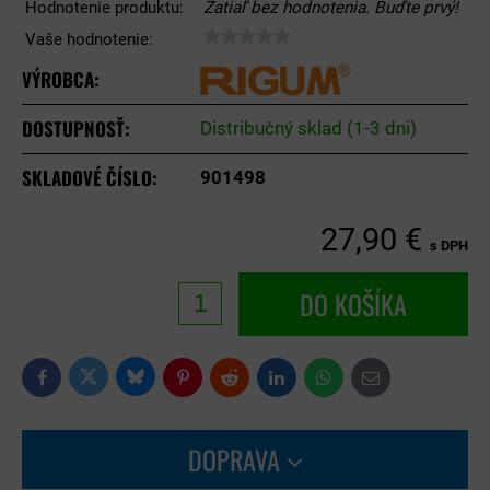
Hodnotenie produktu:
Zatiaľ bez hodnotenia. Buďte prvý!
Vaše hodnotenie:
VÝROBCA:
DOSTUPNOSŤ:
Distribučný sklad (1-3 dni)
SKLADOVÉ ČÍSLO:
901498
27,90 €
s DPH
DO KOŠÍKA
Bluesky
Twitter
Facebook
Pinterest
Reddit
LinkedIn
WhatsApp
E-
mail
DOPRAVA