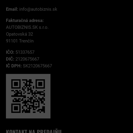
Email:
info@autobiznis.sk
Fakturačná adresa:
AUTOBIZNIS.SK s.r.o.
Opatovská 32
91101 Trenčín
IČO:
51337657
DIČ:
2120675667
IČ DPH:
SK2120675667
KONTAKT NA PREDAJŇU