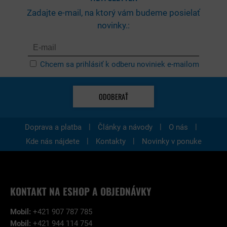
Zadajte e-mail, na ktorý vám budeme posielať
novinky.:
Chcem sa prihlásiť k odberu noviniek e-mailom
ODOBERAŤ
|
|
|
Doprava a platba
Články a návody
O nás
|
|
Kde nás nájdete
Kontakty
Novinky v ponuke
KONTAKT NA ESHOP A OBJEDNÁVKY
Mobil:
+421 907 787 785
Mobil:
+421 944 114 754