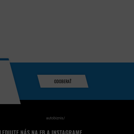
ODOBERAŤ
autobiznis/
LEDUJTE NÁS NA FB A INSTAGRAME