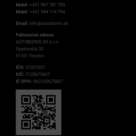
Mobil:
+421 907 787 785
Mobil:
+421 944 114 754
Email:
info@autobiznis.sk
Fakturačná adresa:
AUTOBIZNIS.SK s.r.o.
Opatovská 32
91101 Trenčín
IČO:
51337657
DIČ:
2120675667
IČ DPH:
SK2120675667