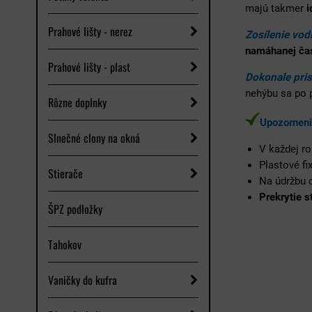
majú takmer
i
Prahové lišty - nerez
Zosílenie vod
namáhanej čas
Prahové lišty - plast
Dokonale pri
nehýbu sa po p
Rôzne doplnky
Upozorneni
Slnečné clony na okná
V každej r
Plastové fi
Stierače
Na údržbu
Prekrytie s
ŠPZ podložky
Tahokov
Vaničky do kufra