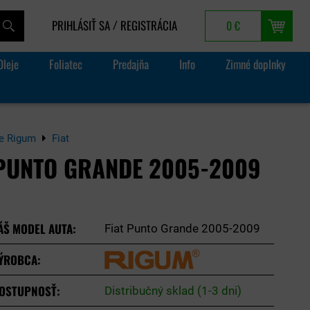
PRIHLÁSIŤ SA
REGISTRÁCIA
0 €
/
Oleje
Foliatec
Predajňa
Info
Zimné doplnky
e Rigum
Fiat
 PUNTO GRANDE 2005-2009
ÁŠ MODEL AUTA:
Fiat Punto Grande 2005-2009
ÝROBCA:
OSTUPNOSŤ:
Distribučný sklad (1-3 dni)