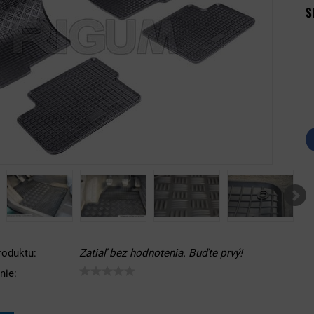
S
roduktu:
Zatiaľ bez hodnotenia. Buďte prvý!
nie: