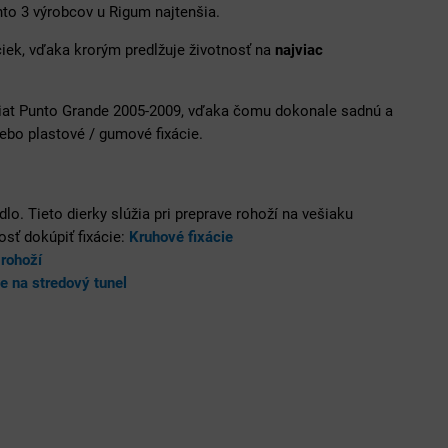
to 3 výrobcov u Rigum najtenšia.
čiek, vďaka krorým predlžuje životnosť na
najviac
Fiat Punto Grande 2005-2009, vďaka čomu dokonale sadnú a
ebo plastové / gumové fixácie.
lo. Tieto dierky slúžia pri preprave rohoží na vešiaku
osť dokúpiť fixácie:
Kruhové fixácie
rohoží
e na stredový tunel