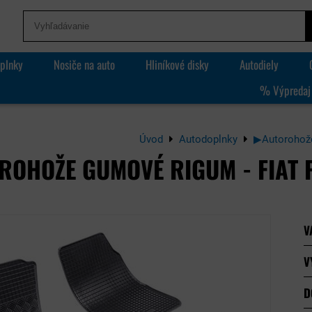
plnky
Nosiče na auto
Hliníkové disky
Autodiely
% Výpredaj
Úvod
Autodoplnky
▶Autorohož
ROHOŽE GUMOVÉ RIGUM - FIAT
V
V
D