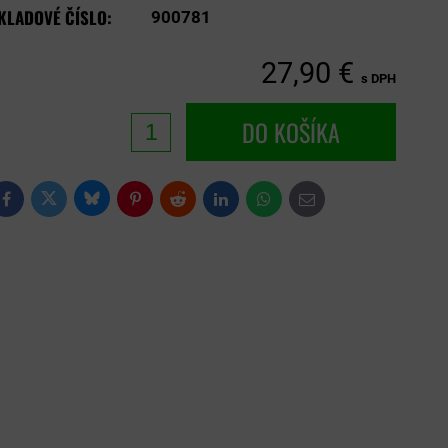
KLADOVÉ ČÍSLO:
900781
27,90 €
s DPH
DO KOŠÍKA
Bluesky
Twitter
Facebook
Pinterest
Reddit
LinkedIn
WhatsApp
E-
mail