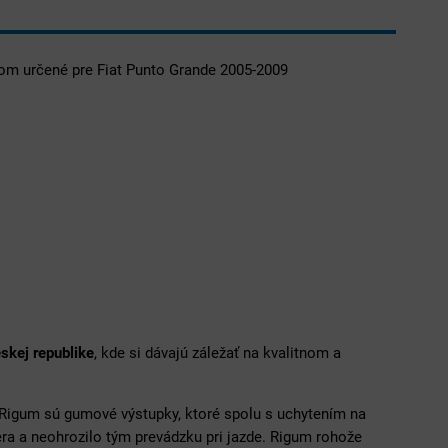
m určené pre Fiat Punto Grande 2005-2009
skej republike
, kde si dávajú záležať na kvalitnom a
igum sú gumové výstupky, ktoré spolu s uchytením na
éra a neohrozilo tým prevádzku pri jazde. Rigum rohože