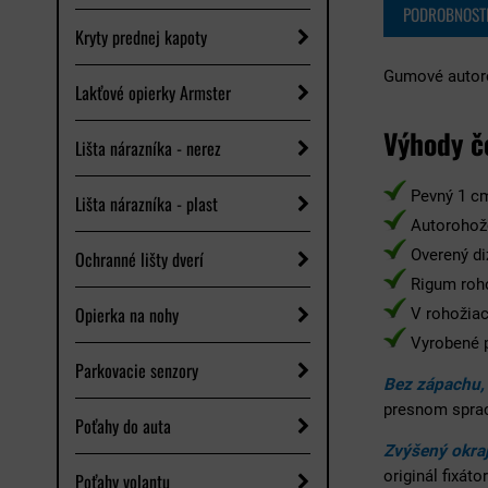
PODROBNOST
Kryty prednej kapoty
Gumové autoro
Lakťové opierky Armster
Výhody č
Lišta nárazníka - nerez
Pevný 1 cm
Lišta nárazníka - plast
Autorohože
Overený di
Ochranné lišty dverí
Rigum roh
Opierka na nohy
V rohožiach
Vyrobené p
Parkovacie senzory
Bez zápachu,
presnom spra
Poťahy do auta
Zvýšený okraj
originál fixát
Poťahy volantu