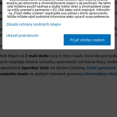
dentický dizajn
ako výrobca Frogum alebo Rigum, len guma je z tých
analýzu jej výkonnosti a zhromažďovanie údajov o jej používaní. Na tento
účel môžeme použiť nástroje a služby tretích strán a zhromaždené údaje
sa môžu preniesť k partnerom v EÚ, USA alebo iných krajinách. Kliknutím
ičovej rohože
- u šoférovej rohože má ňrigum
zosílenie
v tvare slzi
na „Prijať všetky cookies“ vyjadrujete svoj súhlas s týmto spracovaním.
Nižšie môžete nájsť podrobné informácie alebo upraviť svoje preferencie.
ti
pod nohami šoféra.
Zásady ochrany osobných údajov
spôsobené tvaru podlahy
- autorohože Rigum podľa podlahy auta 
odlahe. V kobercoch bývajú buď otvory na zafixovanie k podlahe al
Ukázať podrobnosti
Prijať všetky cookies
a a rady k autorohožiam Rigum
ohoži Rigum sú
2 malé dierky
(cca 3 mm) v časti, ktorá ide pod sedad
xácie nebývajú obvykle súčasťou autorohoží( viď hlavná foto), možn
 odporúčame
špeciálny čistič
od výrobcu Gledring:
Čistič gumových 
tredového tunela
na zadných miestach pomocou
Univerzálnej rohož