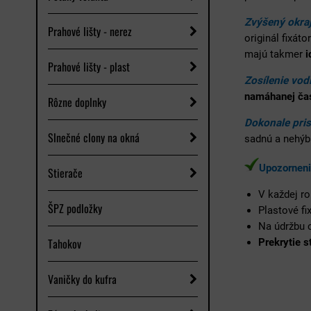
Zvýšený okraj
Prahové lišty - nerez
originál fixát
majú takmer
i
Prahové lišty - plast
Zosílenie vod
namáhanej čas
Rôzne doplnky
Dokonale pri
Slnečné clony na okná
sadnú a nehýb
Upozorneni
Stierače
V každej r
ŠPZ podložky
Plastové fi
Na údržbu
Tahokov
Prekrytie s
Vaničky do kufra