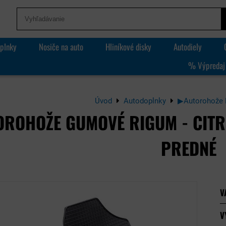
plnky
Nosiče na auto
Hliníkové disky
Autodiely
% Výpredaj
Úvod
Autodoplnky
▶Autorohože 
OROHOŽE GUMOVÉ RIGUM - CITR
PREDNÉ
V
V