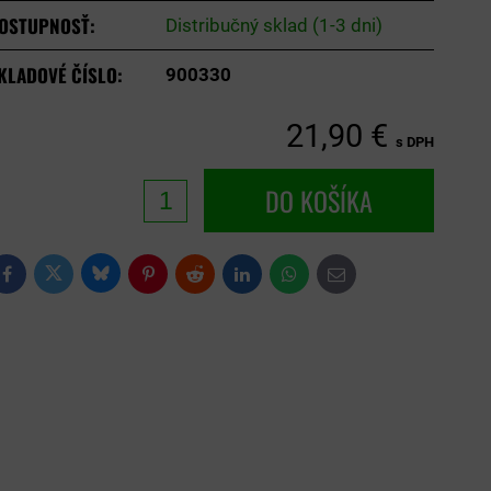
OSTUPNOSŤ:
Distribučný sklad (1-3 dni)
KLADOVÉ ČÍSLO:
900330
21,90 €
s DPH
DO KOŠÍKA
Bluesky
Twitter
Facebook
Pinterest
Reddit
LinkedIn
WhatsApp
E-
mail