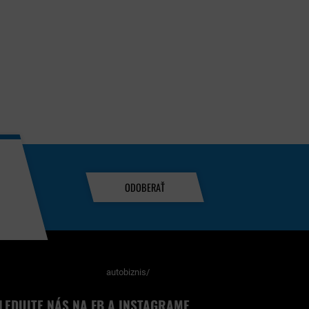
ODOBERAŤ
autobiznis/
LEDUJTE NÁS NA FB A INSTAGRAME