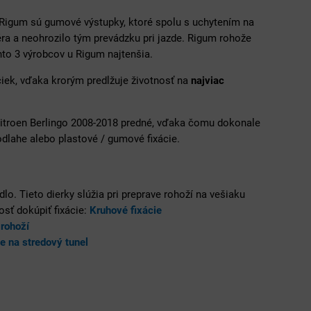
igum sú gumové výstupky, ktoré spolu s uchytením na
éra a neohrozilo tým prevádzku pri jazde. Rigum rohože
to 3 výrobcov u Rigum najtenšia.
čiek, vďaka krorým predlžuje životnosť na
najviac
Citroen Berlingo 2008-2018 predné, vďaka čomu dokonale
dlahe alebo plastové / gumové fixácie.
lo. Tieto dierky slúžia pri preprave rohoží na vešiaku
osť dokúpiť fixácie:
Kruhové fixácie
rohoží
e na stredový tunel