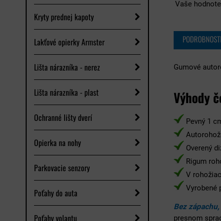
Vaše hodnote
Kryty prednej kapoty
PODROBNOST
Lakťové opierky Armster
Lišta nárazníka - nerez
Gumové autoro
Lišta nárazníka - plast
Výhody č
Ochranné lišty dverí
Pevný 1 cm
Autorohože
Opierka na nohy
Overený di
Rigum roh
Parkovacie senzory
V rohožiach
Vyrobené p
Poťahy do auta
Bez zápachu,
Poťahy volantu
presnom spra