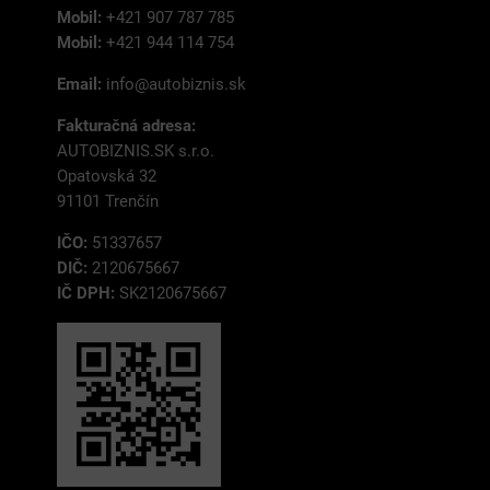
Mobil:
+421 907 787 785
Mobil:
+421 944 114 754
Email:
info@autobiznis.sk
Fakturačná adresa:
AUTOBIZNIS.SK s.r.o.
Opatovská 32
91101 Trenčín
IČO:
51337657
DIČ:
2120675667
IČ DPH:
SK2120675667