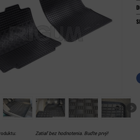
D
S
roduktu:
Zatiaľ bez hodnotenia. Buďte prvý!