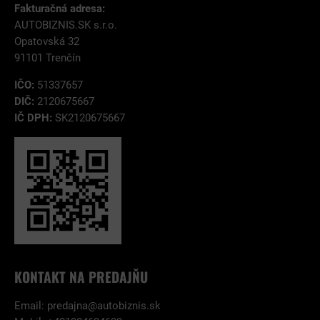
Fakturačná adresa:
AUTOBIZNIS.SK s.r.o.
Opatovská 32
91101 Trenčín
IČO:
51337657
DIČ:
2120675667
IČ DPH:
SK2120675667
KONTAKT NA PREDAJŇU
Email:
predajna@autobiznis.sk