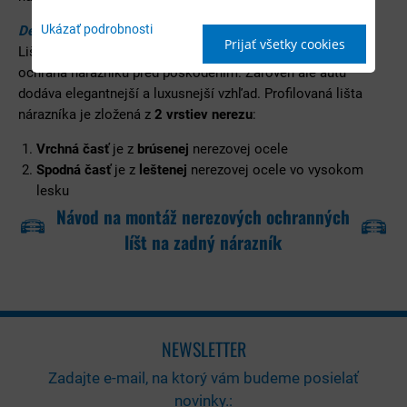
Ukázať podrobnosti
Dekoratívny aj ochranný prvok auta
Prijať všetky cookies
Lišta profilovaná od výrobcu Alufrost slúži hlavne ako
ochrana nárazníku pred poškodením. Zároveň ale autu
dodáva elegantnejší a luxusnejší vzhľad. Profilovaná lišta
nárazníka je zložená z
2 vrstiev nerezu
:
Vrchná časť
je z
brúsenej
nerezovej ocele
Spodná časť
je z
leštenej
nerezovej ocele vo vysokom
lesku
Návod na montáž nerezových ochranných
líšt na zadný nárazník
NEWSLETTER
Zadajte e-mail, na ktorý vám budeme posielať
novinky.: