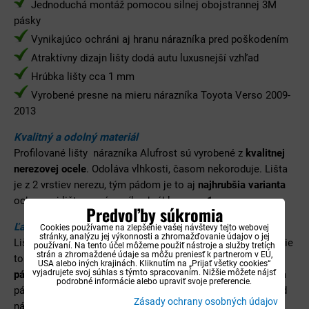
Jednoduchá montáž pomocou silnej obojstrannej 3M
pásky
Vynikajúco ochráni aj hranu nárazníka pred poškodením
Atraktívny dizajn lišty dodá autu luxusnejší vzhľad
Hrúbka lišty cca 1 mm
Vyrobené presne na mieru nárazníka Toyota Verso 2009-
2013
Kvalitný a odolný materiál
Profilované lišty nárazníka Alufrost sú vyrobené z
kvalitnej
nerezovej ocele
. Odoláva vlhkosti, časom nekoroduje. Lišta
je z 2 vrstiev nerezu, tým pádom je to aj
najhrubšia varianta
ochrannej lišty na nárazník s hrúbkou cca
1 mm
.
Predvoľby súkromia
Ľahká a rýchla montáž na nárazník
Cookies používame na zlepšenie vašej návštevy tejto webovej
stránky, analýzu jej výkonnosti a zhromažďovanie údajov o jej
Lištu nárazníka Alufrost zvládte nalepiť úplne každý a zaberie
používaní. Na tento účel môžeme použiť nástroje a služby tretích
strán a zhromaždené údaje sa môžu preniesť k partnerom v EÚ,
to len pár minút. Na nalepenie slúži silná
obojstranná 3M
USA alebo iných krajinách. Kliknutím na „Prijať všetky cookies“
vyjadrujete svoj súhlas s týmto spracovaním. Nižšie môžete nájsť
páska
, ktorá dokonale prilepí lištu k nárazníku. Obojstranná
podrobné informácie alebo upraviť svoje preferencie.
páska ani časom
nepovolí
, takže nehrozí odliepanie lišty od
Zásady ochrany osobných údajov
nárazníka