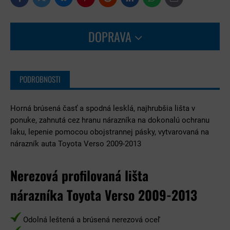
Facebook
Pinterest
Reddit
LinkedIn
WhatsApp
E-
mail
DOPRAVA
PODROBNOSTI
Horná brúsená časť a spodná lesklá, najhrubšia lišta v
ponuke, zahnutá cez hranu nárazníka na dokonalú ochranu
laku, lepenie pomocou obojstrannej pásky, vytvarovaná na
nárazník auta Toyota Verso 2009-2013
Nerezová profilovaná lišta
nárazníka Toyota Verso 2009-2013
Odolná leštená a brúsená nerezová oceľ