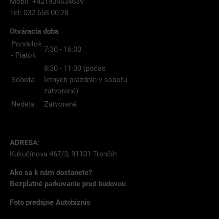
Mobil: +421904634639
Tel: 032 658 00 28
Otváracia doba
Pondelok
7:30 - 16:00
- Piatok
8:30 - 11:30 (počas
Sobota
letných prázdnin v sobotu
zatvorené)
Nedela
Zatvorené
ADRESA
:
Kukučínova 467/3, 91101 Trenčín
Ako sa k nám dostanete?
Bezplatné parkovanie pred budovou
Foto predajne Autobiznis