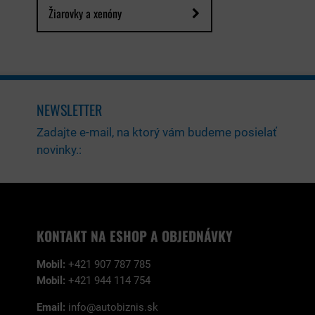
Žiarovky a xenóny
NEWSLETTER
Zadajte e-mail, na ktorý vám budeme posielať
novinky.:
KONTAKT NA ESHOP A OBJEDNÁVKY
Mobil:
+421 907 787 785
Mobil:
+421 944 114 754
Email:
info@autobiznis.sk