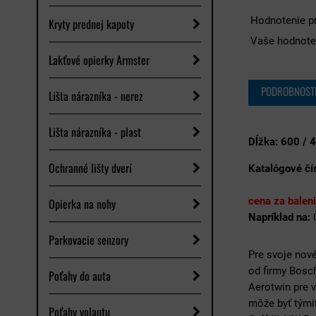
Hodnotenie p
Kryty prednej kapoty
Vaše hodnote
Lakťové opierky Armster
PODROBNOST
Lišta nárazníka - nerez
Lišta nárazníka - plast
Dĺžka: 600 /
Ochranné lišty dverí
Katalógové čís
cena za balen
Opierka na nohy
Napríklad na:
Parkovacie senzory
Pre svoje nové
od firmy Bosch
Poťahy do auta
Aerotwin pre v
môže byť tými
Poťahy volantu