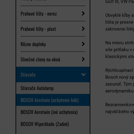
Golf III, VW P
Prahové lišty - nerez
Obvyklé kĺby a
lišta je presn
Prahové lišty - plast
zakrivenie lišt
Na mieru strih
Rôzne doplnky
sile prítlaku 
klasickými st
Slnečné clony na okná
Rýchloupínací
Stierače
Bosch nový sp
zasunúť. Tým 
Stierače Autolamp
aerodynamiku 
BOSCH Aerotwin (uchytenie hák)
Bezramienkovú 
BOSCH Aerotwin (iné uchytenia)
najväčšieho vý
BOSCH Wiperblade (Zadné)