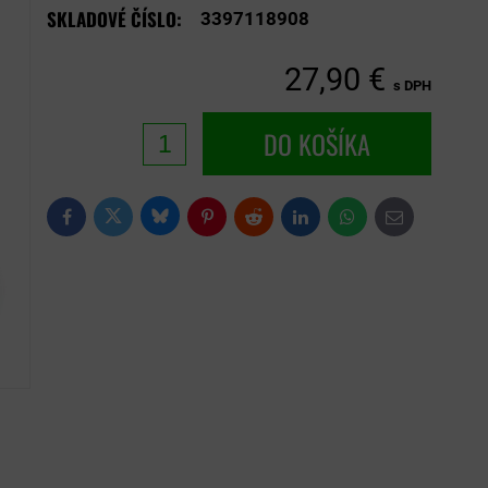
SKLADOVÉ ČÍSLO:
3397118908
27,90 €
s DPH
DO KOŠÍKA
Bluesky
Twitter
Facebook
Pinterest
Reddit
LinkedIn
WhatsApp
E-
mail