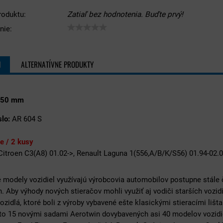
roduktu:
Zatiaľ bez hodnotenia. Buďte prvý!
nie:
I
ALTERNATÍVNE PRODUKTY
 450 mm
lo:
AR 604 S
ie / 2 kusy
Citroen C3(A8) 01.02->, Renault Laguna 1(556,A/B/K/S56) 01.94-02.
 modely vozidiel využívajú výrobcovia automobilov postupne stále 
. Aby výhody nových stieračov mohli využiť aj vodiči starších vozid
ozidlá, ktoré boli z výroby vybavené ešte klasickými stieracími liš
to 15 novými sadami Aerotwin dovybavených asi 40 modelov vozidie