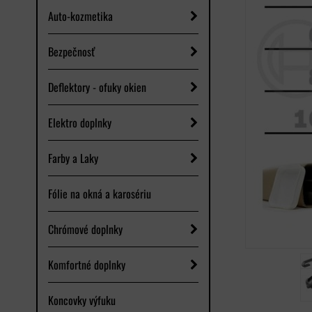
Auto-kozmetika
Bezpečnosť
Deflektory - ofuky okien
Elektro doplnky
Farby a Laky
Fólie na okná a karosériu
Chrómové doplnky
Komfortné doplnky
Koncovky výfuku