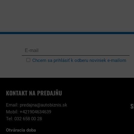
Chcem sa prihlásiť k odberu noviniek e-mailom
KONTAKT NA PREDAJŇU
S
Email:
predajna@autobiznis.sk
Mobil: +421904634639
Tel: 032 658 00 28
Otváracia doba