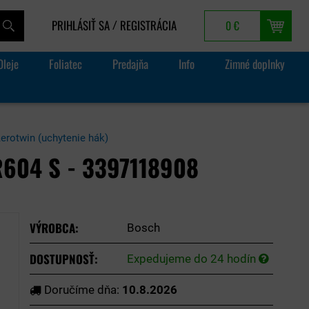
PRIHLÁSIŤ SA
REGISTRÁCIA
0 €
/
Oleje
Foliatec
Predajňa
Info
Zimné doplnky
rotwin (uchytenie hák)
604 S - 3397118908
VÝROBCA:
Bosch
DOSTUPNOSŤ:
Expedujeme do 24 hodín
Doručíme dňa:
10.8.2026