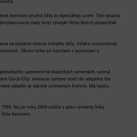
Vectra.
stéme Aerotwin pružná lišta zo špeciálnej ocele. Táto pružná
dovybavovacie sady teraz vývojári firmy Bosch prepočítali
tierania na každom mieste čelného skla. Vďaka rovnomernej
a životnosti. Okrem toho sú Aerotwin v porovnaní s
a jednoducho upevnené na klasických ramenách, vyvinul
a Quick-Clip: stieracie rameno stačí do adaptéra iba
ovaný adaptér je zakrytý ochranným krytom. Má lepšiu
 1999. Na jar roku 2004 odišla z pásu výrobnej linky
 lišta Aerotwin.