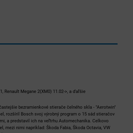
01, Renault Megane 2(XM0) 11.02->, a ďaľšie
častejšie bezramienkové stierače čelného skla - "Aerotwin"
iel, rozšíril Bosch svoj výrobný program o 15 sád stieračov
tami, a predstavil ich na veľtrhu Automechanika. Celkovo
l, mezi nimi napríklad: Škoda Fabia, Škoda Octavia, VW