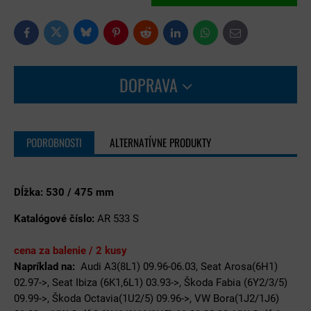
Bluesky
Twitter
Facebook
Pinterest
Reddit
LinkedIn
WhatsApp
E-
mail
DOPRAVA
PODROBNOSTI
ALTERNATÍVNE PRODUKTY
Dĺžka: 530 / 475 mm
Katalógové číslo:
AR 533 S
cena za balenie / 2 kusy
Napríklad na:
Audi A3(8L1) 09.96-06.03, Seat Arosa(6H1)
02.97->, Seat Ibiza (6K1,6L1) 03.93->, Škoda Fabia (6Y2/3/5)
09.99->, Škoda Octavia(1U2/5) 09.96->, VW Bora(1J2/1J6)