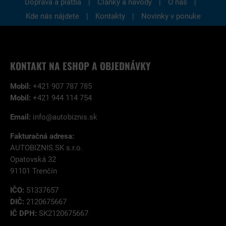
|
|
|
Doprava a platba
Články a návody
O nás
|
|
Kde nás nájdete
Kontakty
Novinky v ponuke
KONTAKT NA ESHOP A OBJEDNÁVKY
Mobil:
+421 907 787 785
Mobil:
+421 944 114 754
Email:
info@autobiznis.sk
Fakturačná adresa:
AUTOBIZNIS.SK s.r.o.
Opatovská 32
91101 Trenčín
IČO:
51337657
DIČ:
2120675667
IČ DPH:
SK2120675667