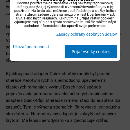
zaobleniu čelného skla príslušného automobilu. Pre
Cookies používame na zlepšenie vašej návštevy tejto webovej
dovybavovacie sady teraz vývojári firmy Bosch prepočítali
stránky, analýzu jej výkonnosti a zhromažďovanie údajov o jej
používaní. Na tento účel môžeme použiť nástroje a služby tretích
zakrivenie lišty aj pre čelné sklá starších vozidiel.
strán a zhromaždené údaje sa môžu preniesť k partnerom v EÚ,
USA alebo iných krajinách. Kliknutím na „Prijať všetky cookies“
vyjadrujete svoj súhlas s týmto spracovaním. Nižšie môžete nájsť
podrobné informácie alebo upraviť svoje preferencie.
Na mieru strihaná pružná lišta stieračov Aerotwin zaisťuje
vynikajúcu kvalitu stierania na každom mieste čelného skla.
Zásady ochrany osobných údajov
Vďaka rovnomernej sile prítlaku v celej dĺžke stieracej lišty
Ukázať podrobnosti
sa znižuje opotrebenie a zvyšuje sa doba životnosti. Okrem
Prijať všetky cookies
toho sú Aerotwin v porovnaní s klasickými stieračmi menej
hlučné.
Rýchloupínací adaptér Quick-clipAby mohly byť ploché
stierače Aerotwin rýchlo a jednoducho upevnené na
klasických ramenách, vyvinul Bosch nový spôsob
pripevňovania pomocou osvedčeného rychloupínacieho
adaptéra Quick-Clip: stieracie rameno stačí do adaptéra iba
zasunúť. Tým je výmena stieracích líšt rovnako jednoduchá
ako doteraz. Namontovaný adaptér je zakrytý ochranným
krytom. Má lepšiu aerodynamiku a zjednocuje vzhľad.