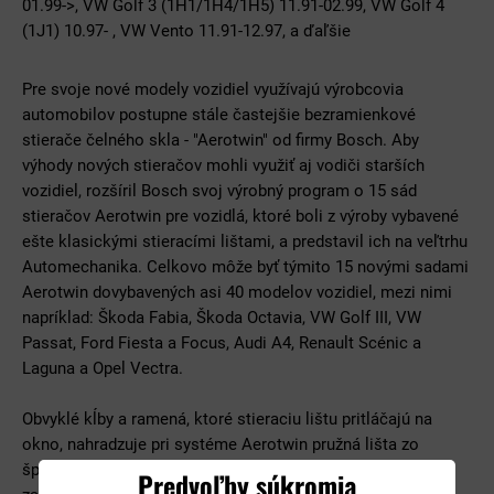
01.99->, VW Golf 3 (1H1/1H4/1H5) 11.91-02.99, VW Golf 4
(1J1) 10.97- , VW Vento 11.91-12.97, a ďaľšie
Pre svoje nové modely vozidiel využívajú výrobcovia
automobilov postupne stále častejšie bezramienkové
stierače čelného skla - "Aerotwin" od firmy Bosch. Aby
výhody nových stieračov mohli využiť aj vodiči starších
vozidiel, rozšíril Bosch svoj výrobný program o 15 sád
stieračov Aerotwin pre vozidlá, ktoré boli z výroby vybavené
ešte klasickými stieracími lištami, a predstavil ich na veľtrhu
Automechanika. Celkovo môže byť týmito 15 novými sadami
Aerotwin dovybavených asi 40 modelov vozidiel, mezi nimi
napríklad: Škoda Fabia, Škoda Octavia, VW Golf III, VW
Passat, Ford Fiesta a Focus, Audi A4, Renault Scénic a
Laguna a Opel Vectra.
Obvyklé kĺby a ramená, ktoré stieraciu lištu pritláčajú na
okno, nahradzuje pri systéme Aerotwin pružná lišta zo
špeciálnej ocele. Táto pružná lišta je presne prispôsobená
Predvoľby súkromia