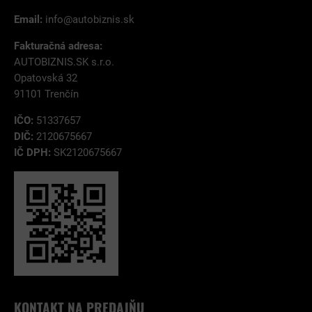
Email:
info@autobiznis.sk
Fakturačná adresa:
AUTOBIZNIS.SK s.r.o.
Opatovská 32
91101 Trenčín
IČO:
51337657
DIČ:
2120675667
IČ DPH:
SK2120675667
KONTAKT NA PREDAJŇU