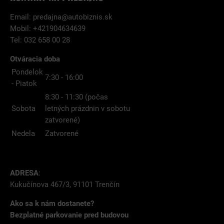
Email:
predajna@autobiznis.sk
Mobil: +421904634639
Tel: 032 658 00 28
Otváracia doba
Pondelok
7:30 - 16:00
- Piatok
8:30 - 11:30 (počas
Sobota
letných prázdnin v sobotu
zatvorené)
Nedela
Zatvorené
ADRESA
:
Kukučínova 467/3, 91101 Trenčín
Ako sa k nám dostanete?
Bezplatné parkovanie pred budovou