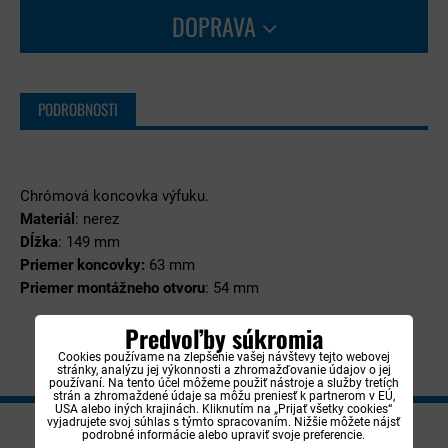
DOPRAVA
PODROBNOSTI
Chrómová koncovka výfuku.
Materiál
: nerez
Dĺžka
: 149 mm
Priemer koncovky:
63 mm
Priemer montážneho otvoru
: 54 mm
Predvoľby súkromia
Cookies používame na zlepšenie vašej návštevy tejto webovej
stránky, analýzu jej výkonnosti a zhromažďovanie údajov o jej
používaní. Na tento účel môžeme použiť nástroje a služby tretích
strán a zhromaždené údaje sa môžu preniesť k partnerom v EÚ,
USA alebo iných krajinách. Kliknutím na „Prijať všetky cookies“
vyjadrujete svoj súhlas s týmto spracovaním. Nižšie môžete nájsť
NEWSLETTER
podrobné informácie alebo upraviť svoje preferencie.