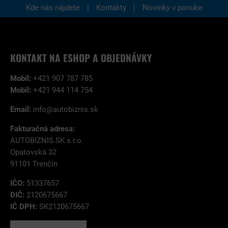
|
|
Kde nás nájdete
Kontakty
Novinky v ponuke
KONTAKT NA ESHOP A OBJEDNÁVKY
Mobil:
+421 907 787 785
Mobil:
+421 944 114 754
Email:
info@autobiznis.sk
Fakturačná adresa:
AUTOBIZNIS.SK s.r.o.
Opatovská 32
91101 Trenčín
IČO:
51337657
DIČ:
2120675667
IČ DPH:
SK2120675667