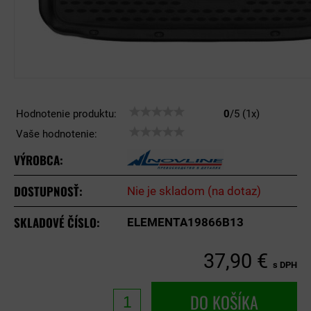
Hodnotenie produktu:
0
/
5
(
1
x)
Vaše hodnotenie:
VÝROBCA:
DOSTUPNOSŤ:
Nie je skladom (na dotaz)
SKLADOVÉ ČÍSLO:
ELEMENTA19866B13
37,90 €
s DPH
DO KOŠÍKA