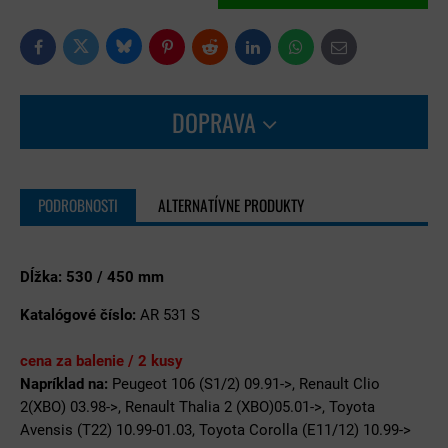
Bluesky
Twitter
Facebook
Pinterest
Reddit
LinkedIn
WhatsApp
E-
mail
DOPRAVA
PODROBNOSTI
ALTERNATÍVNE PRODUKTY
Dĺžka: 530 / 450 mm
Katalógové číslo:
AR 531 S
cena za balenie / 2 kusy
Napríklad na:
Peugeot 106 (S1/2) 09.91->, Renault Clio
2(XBO) 03.98->, Renault Thalia 2 (XBO)05.01->, Toyota
Avensis (T22) 10.99-01.03, Toyota Corolla (E11/12) 10.99->