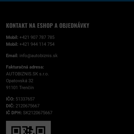
KONTAKT NA ESHOP A OBJEDNÁVKY
Mobil:
+421 907 787 785
Mobil:
+421 944 114 754
Email:
info@autobiznis.sk
Fakturačná adresa:
AUTOBIZNIS.SK s.r.o.
Opatovská 32
91101 Trenčín
IČO:
51337657
DIČ:
2120675667
IČ DPH:
SK2120675667