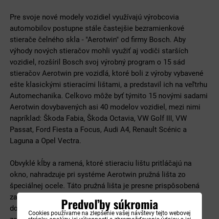
Pre svoje nové modely vozidiel využívajú výrobcovia
automobilov postupne stále častejšie bezramienkové
stierače čelného skla - "Aerotwin" od firmy Bosch. Aby
výhody nových stieračov mohli využiť aj vodiči starších
vozidiel, rozšíril Bosch svoj výrobný program o 15 sád
stieračov Aerotwin pre vozidlá, ktoré boli z výroby vybavené
ešte klasickými stieracími lištami, a predstavil ich na veľtrhu
Automechanika. Celkovo môže byť týmito 15 novými sadami
Aerotwin dovybavených asi 40 modelov vozidiel, mezi nimi
napríklad: Škoda Fabia, Škoda Octavia, VW Golf III, VW
Passat, Ford Fiesta a Focus, Audi A4, Renault Scénic a
Laguna a Opel Vectra.
Obvyklé kĺby a ramená, ktoré stieraciu lištu pritláčajú na
okno, nahradzuje pri systéme Aerotwin pružná lišta zo
špeciálnej ocele. Táto pružná lišta je presne prispôsobená
zaobleniu čelného skla príslušného automobilu. Pre
Predvoľby súkromia
dovybavovacie sady teraz vývojári firmy Bosch prepočítali
Cookies používame na zlepšenie vašej návštevy tejto webovej