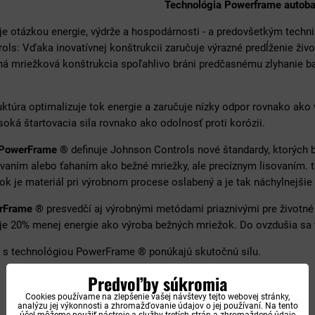
Technológia Powerframe autobat
 je otázkou energie, výdrže a hospodárnosti - a predovšetkým tech
ls: Vďaka inovatívnej konštrukcii zaručuje výrazné predĺženie živo
ná mriežková konštrukcia spoľahlivo bráni predčasnému zlyhanie ba
ktúra optimalizuje tok energie a zaručuje nízky odpor rovnako ako v
oká štartovacia sila rovnako ako odolnosť proti korózii.
 PowerFrame ®
definuje Johnson Controls nové štandardy, ktorýc
evaním alebo ťahaním ako bežné mriežky, ale precíznym lisovaním. 
ok je materiál pri výrobnom procese oslabený a je tak náchylnejšie
erFrame ®
presvedčí aj výrobnými metódami priaznivými pre životné 
uje 20% menej energie ako výroba bežných mriežok. Do ovzdušia sa 
 s technológiou PowerFrame ® ponúkajú skutočnú silu.
Predvoľby súkromia
Cookies používame na zlepšenie vašej návštevy tejto webovej stránky,
analýzu jej výkonnosti a zhromažďovanie údajov o jej používaní. Na tento
účel môžeme použiť nástroje a služby tretích strán a zhromaždené údaje