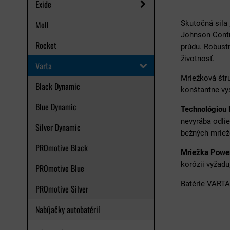
Exide
Moll
Skutočná sila
Johnson Contro
Rocket
prúdu. Robust
životnosť.
Varta
Mriežková štru
Black Dynamic
konštantne vys
Blue Dynamic
Technológiou
nevyrába odli
Silver Dynamic
bežných mriež
PROmotive Black
Mriežka Pow
korózii vyžad
PROmotive Blue
Batérie VARTA
PROmotive Silver
Nabíjačky autobatérií