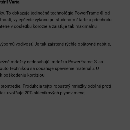
érií Varta
niky. To dokazuje jedinečná technológia PowerFrame ® od
tnosti, vylepšenie výkonu pri studenom štarte a priechodu
térie v dôsledku korózie a zaisťuje tak maximálnu
ýbornú vodivosť. Je tak zaistené rýchle opätovné nabitie,
h bežné mriežky nedosahujú. mriežka PowerFrame ® sa
touto technikou sa dosahuje spevnenie materiálu. U
 k poškodeniu koróziou.
prostredie. Produkcia tejto robustný mriežky odolné proti
tak uvoľňuje 20% skleníkových plynov menej.