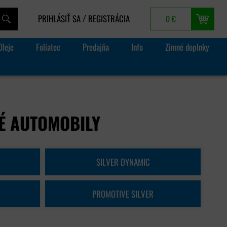
PRIHLÁSIŤ SA
REGISTRÁCIA
0 €
/
Oleje
Foliatec
Predajňa
Info
Zimné doplnky
É AUTOMOBILY
SILVER DYNAMIC
PROMOTIVE SILVER