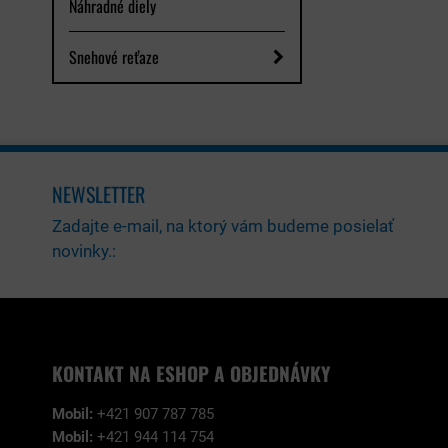
Náhradné diely
Snehové reťaze
NEWSLETTER
Zadajte e-mail, na ktorý vám budeme posielať
novinky.:
KONTAKT NA ESHOP A OBJEDNÁVKY
Mobil:
+421 907 787 785
Mobil:
+421 944 114 754