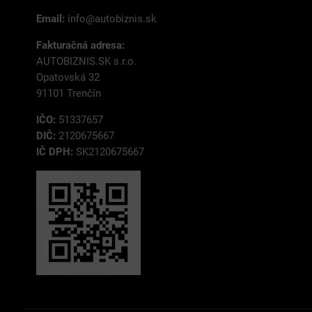
Email:
info@autobiznis.sk
Fakturačná adresa:
AUTOBIZNIS.SK s.r.o.
Opatovská 32
91101 Trenčín
IČO:
51337657
DIČ:
2120675667
IČ DPH:
SK2120675667