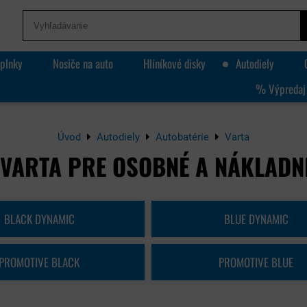
plnky
Nosiče na auto
Hliníkové disky
Autodiely
% Výpredaj
Úvod
Autodiely
Autobatérie
Varta
 VARTA PRE OSOBNÉ A NÁKLADN
BLACK DYNAMIC
BLUE DYNAMIC
PROMOTIVE BLACK
PROMOTIVE BLUE