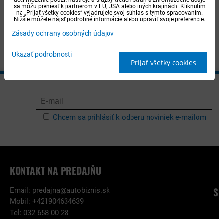
sa môžu preniesť k partnerom v EÚ, USA alebo iných krajinách. Kliknutím
na „Prijať všetky cookies“ vyjadrujete svoj súhlas s týmto spracovaním.
Nižšie môžete nájsť podrobné informácie alebo upraviť svoje preferencie.
Zásady ochrany osobných údajov
Ukázať podrobnosti
Prijať všetky cookies
Chcem sa prihlásiť k odberu noviniek e-mailom
KONTAKT NA PREDAJŇU
S
Email:
predajna@autobiznis.sk
Mobil: +421904634639
Tel: 032 658 00 28