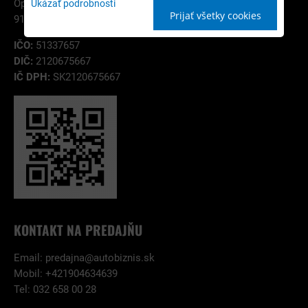
Opatovská 32
Ukázať podrobnosti
Prijať všetky cookies
91101 Trenčín
IČO:
51337657
DIČ:
2120675667
IČ DPH:
SK2120675667
KONTAKT NA PREDAJŇU
Email:
predajna@autobiznis.sk
Mobil: +421904634639
Tel: 032 658 00 28