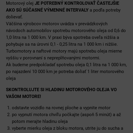
Motorový olej
JE POTREBNÝ KONTROLOVAŤ ČASTEJŠIE
AKO SÚ SÚČASNÉ VÝMENNÉ INTERVALY
a podľa potreby
dolievať.
Väčšina výrobcov motorov uvádza v prevádzkových
návodoch automobilov spotrebu motorového oleja od 0,6 do
1,0 litra na 1 000 km. V praxi býva spotreba oveľa nižšia a
pohybuje sa na úrovni 0,1 - 0,25 litra na 1 000 km i nižšie.
Turbomotory a naftové motory majú spotrebu oleja mierne
vyššiu v porovnaní s nepreplňovanými motormi.
Ak budeme predpokladať spotrebu oleja 0,1 litra na 1 000 km,
po najazdení 10 000 km je potreba doliať 1 liter motorového
oleja
SKONTROLUJTE SI HLADINU MOTOROVÉHO OLEJA VO
VAŠOM MOTORE!
odstavte vozidlo na rovnej ploche a vypnite motor
po vypnutí motora chvíľu počkajte (aspoň 5 minút) a až
potom merajte hladinu oleja
vyberte mierku oleja z bloku motora, utrite ju do sucha a