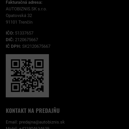
Fakturačná adresa:
AUTOBIZNIS.SK s.r.o.
Opatovská 32
91101 Trenčín
IČO:
51337657
DIČ:
2120675667
IČ DPH:
SK2120675667
KONTAKT NA PREDAJŇU
Email:
predajna@autobiznis.sk
Mobil: +421904634639