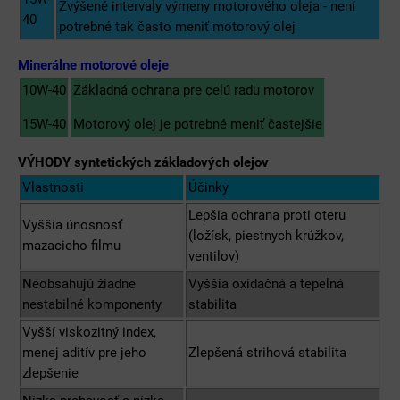
Zvýšené intervaly výmeny motorového oleja - není
40
potrebné tak často meniť motorový olej
Minerálne motorové oleje
10W-40
Základná ochrana pre celú radu motorov
15W-40
Motorový olej je potrebné meniť častejšie
VÝHODY syntetických základových olejov
Vlastnosti
Účinky
Lepšia ochrana proti oteru
Vyššia únosnosť
(ložísk, piestnych krúžkov,
mazacieho filmu
ventilov)
Neobsahujú žiadne
Vyššia oxidačná a tepelná
nestabilné komponenty
stabilita
Vyšší viskozitný index,
menej aditív pre jeho
Zlepšená strihová stabilita
zlepšenie