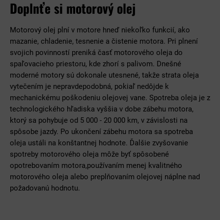
Doplnťe si motorový olej
Motorový olej plní v motore hneď niekoľko funkcií, ako
mazanie, chladenie, tesnenie a čistenie motora. Pri plnení
svojich povinností preniká časť motorového oleja do
spaľovacieho priestoru, kde zhorí s palivom. Dnešné
moderné motory sú dokonale utesnené, takže strata oleja
vytečením je nepravdepodobná, pokiaľ nedôjde k
mechanickému poškodeniu olejovej vane. Spotreba oleja je z
technologického hľadiska vyššia v dobe zábehu motora,
ktorý sa pohybuje od 5 000 - 20 000 km, v závislosti na
spôsobe jazdy. Po ukončení zábehu motora sa spotreba
oleja ustáli na konštantnej hodnote. Ďalšie zvyšovanie
spotreby motorového oleja môže byť spôsobené
opotrebovaním motora,používaním menej kvalitného
motorového oleja alebo preplňovaním olejovej náplne nad
požadovanú hodnotu.