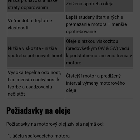
Nízka prchavosť a nízke
Znížená spotreba oleja
straty odparovaním
Lepší studený štart a rýchle
Veľmi dobré teplotné
premazanie motora = menšie
vlastnosti
opotrebovanie
Oleje s nízkou viskozitou
Nižšia viskozita - nižšia
(predovšetkým 0W & 5W) vedú
spotreba pohonných hmôt
k podstatnému zníženiu trenia v
motore
Vysoká tepelná odolnosť,
Čistejší motor a predĺžený
tzn. menšia náchylnosť k
interval výmeny motorového
tvorbe a usadzovaniu
oleja
nečistôt
Požiadavky na oleje
Požiadavky na motorový olej závisia najmä od:
účelu spaľovacieho motora