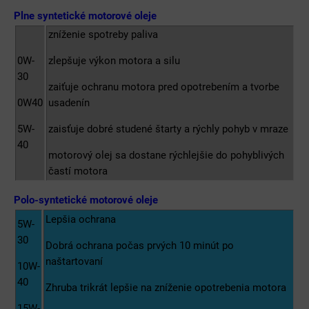
Plne syntetické motorové oleje
zníženie spotreby paliva
0W-
zlepšuje výkon motora a silu
30
zaiťuje ochranu motora pred opotrebením a tvorbe
0W40
usadenín
5W-
zaisťuje dobré studené štarty a rýchly pohyb v mraze
40
motorový olej sa dostane rýchlejšie do pohyblivých
častí motora
Polo-syntetické motorové oleje
Lepšia ochrana
5W-
30
Dobrá ochrana počas prvých 10 minút po
naštartovaní
10W-
40
Zhruba trikrát lepšie na zníženie opotrebenia motora
15W-