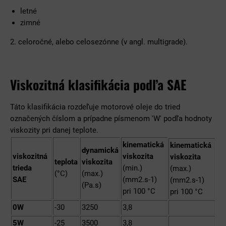
letné
zimné
2. celoročné, alebo celosezónne (v angl. multigrade).
Viskozitná klasifikácia podľa SAE
Táto klasifikácia rozdeľuje motorové oleje do tried
označených číslom a prípadne písmenom 'W' podľa hodnoty
viskozity pri danej teplote.
kinematická
kinematická
dynamická
viskozitná
viskozita
viskozita
teplota
viskozita
trieda
(min.)
(max.)
(°C)
(max.)
SAE
(mm2.s-1)
(mm2.s-1)
(Pa.s)
pri 100 °C
pri 100 °C
0W
-30
3250
3,8
5W
-25
3500
3,8