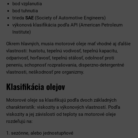
bod vzplanutia
bod tuhnutia
trieda
SAE
(Society of Automotive Engineers)
výkonová klasifikácia podľa API (American Petroleum
Institute)
Okrem hlavných, musia motorové oleje mať vhodné aj ďalšie
vlastnosti: hustotu, tepelnú vodivosť, tepelnú kapacitu,
odparivosť, horľavosť, tepelnú stálosť, odolnosť proti
peneniu, schopnosť rozprašovania, disperzno-detergentné
vlastnosti, neškodnosť pre organizmy.
Klasifikácia olejov
Motorové oleje sa klasifikujú podľa dvoch základných
charakteristík: viskozity a výkonových vlastností. Podľa
viskozity a jej závislosti od teploty sa motorové oleje
rozdeľujú na:
1. sezónne, alebo jednostupňové