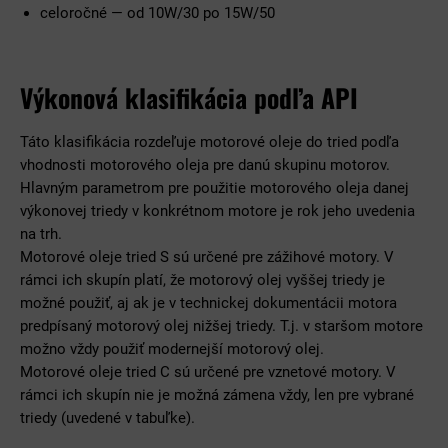
celoročné — od 10W/30 po 15W/50
Výkonová klasifikácia podľa API
Táto klasifikácia rozdeľuje motorové oleje do tried podľa
vhodnosti motorového oleja pre danú skupinu motorov.
Hlavným parametrom pre použitie motorového oleja danej
výkonovej triedy v konkrétnom motore je rok jeho uvedenia
na trh.
Motorové oleje tried S sú určené pre zážihové motory. V
rámci ich skupín platí, že motorový olej vyššej triedy je
možné použiť, aj ak je v technickej dokumentácii motora
predpísaný motorový olej nižšej triedy. T.j. v staršom motore
možno vždy použiť modernejší motorový olej.
Motorové oleje tried C sú určené pre vznetové motory. V
rámci ich skupín nie je možná zámena vždy, len pre vybrané
triedy (uvedené v tabuľke).