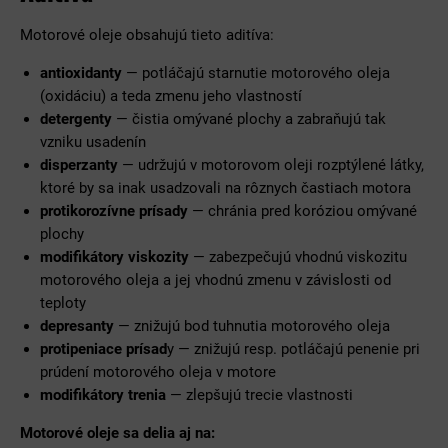
Motorové oleje obsahujú tieto aditíva:
antioxidanty
— potláčajú starnutie motorového oleja
(oxidáciu) a teda zmenu jeho vlastností
detergenty
— čistia omývané plochy a zabraňujú tak
vzniku usadenín
disperzanty
— udržujú v motorovom oleji rozptýlené látky,
ktoré by sa inak usadzovali na rôznych častiach motora
protikorozívne prísady
— chránia pred koróziou omývané
plochy
modifikátory viskozity
— zabezpečujú vhodnú viskozitu
motorového oleja a jej vhodnú zmenu v závislosti od
teploty
depresanty
— znižujú bod tuhnutia motorového oleja
protipeniace prísad
y — znižujú resp. potláčajú penenie pri
prúdení motorového oleja v motore
modifikátory trenia
— zlepšujú trecie vlastnosti
Motorové oleje sa delia aj na: