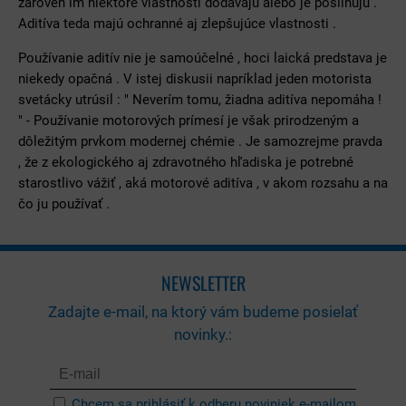
zároveň im niektoré vlastnosti dodávajú alebo je posilňujú .
Aditíva teda majú ochranné aj zlepšujúce vlastnosti .
Používanie aditív nie je samoúčelné , hoci laická predstava je
niekedy opačná . V istej diskusii napríklad jeden motorista
svetácky utrúsil : " Neverím tomu, žiadna aditíva nepomáha !
" - Používanie motorových prímesí je však prirodzeným a
dôležitým prvkom modernej chémie . Je samozrejme pravda
, že z ekologického aj zdravotného hľadiska je potrebné
starostlivo vážiť , aká motorové aditíva , v akom rozsahu a na
čo ju používať .
NEWSLETTER
Zadajte e-mail, na ktorý vám budeme posielať
novinky.:
Chcem sa prihlásiť k odberu noviniek e-mailom