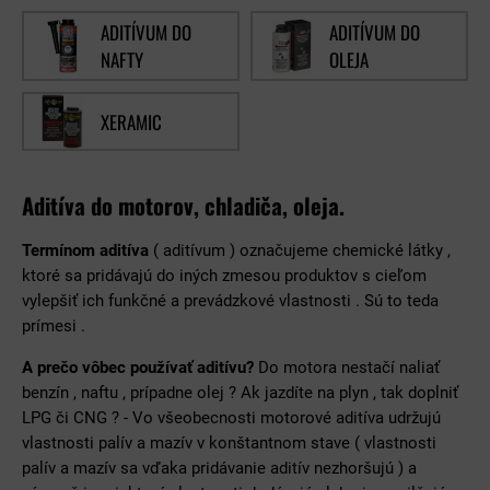
ADITÍVUM DO
ADITÍVUM DO
NAFTY
OLEJA
XERAMIC
Aditíva do motorov, chladiča, oleja.
Termínom aditíva
( aditívum ) označujeme chemické látky ,
ktoré sa pridávajú do iných zmesou produktov s cieľom
vylepšiť ich funkčné a prevádzkové vlastnosti . Sú to teda
prímesi .
A prečo vôbec používať aditívu?
Do motora nestačí naliať
benzín , naftu , prípadne olej ? Ak jazdíte na plyn , tak doplniť
LPG či CNG ? - Vo všeobecnosti motorové aditíva udržujú
vlastnosti palív a mazív v konštantnom stave ( vlastnosti
palív a mazív sa vďaka pridávanie aditív nezhoršujú ) a