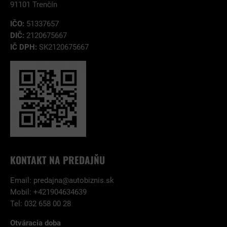
91101 Trenčín
IČO:
51337657
DIČ:
2120675667
IČ DPH:
SK2120675667
KONTAKT NA PREDAJŇU
Email:
predajna@autobiznis.sk
Mobil: +421904634639
Tel: 032 658 00 28
Otváracia doba