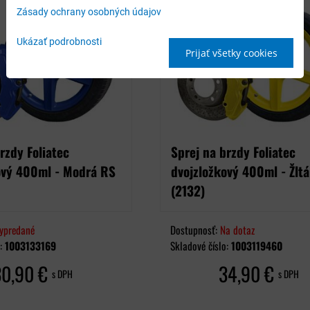
Zásady ochrany osobných údajov
Ukázať podrobnosti
Prijať všetky cookies
rzdy Foliatec
Sprej na brzdy Foliatec
ový 400ml - Modrá RS
dvojzložkový 400ml - Žlt
(2132)
ypredané
Dostupnosť:
Na dotaz
o:
1003133169
Skladové číslo:
1003119460
30,90 €
34,90 €
s DPH
s DPH