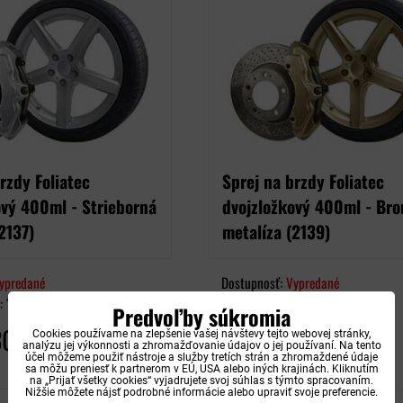
rzdy Foliatec
Sprej na brzdy Foliatec
ový 400ml - Strieborná
dvojzložkový 400ml - Bro
2137)
metalíza (2139)
ypredané
Dostupnosť:
Vypredané
o:
1003125694
Skladové číslo:
1003121770
Predvoľby súkromia
30,90 €
30,90 €
Cookies používame na zlepšenie vašej návštevy tejto webovej stránky,
s DPH
s DPH
analýzu jej výkonnosti a zhromažďovanie údajov o jej používaní. Na tento
účel môžeme použiť nástroje a služby tretích strán a zhromaždené údaje
sa môžu preniesť k partnerom v EÚ, USA alebo iných krajinách. Kliknutím
na „Prijať všetky cookies“ vyjadrujete svoj súhlas s týmto spracovaním.
Nižšie môžete nájsť podrobné informácie alebo upraviť svoje preferencie.