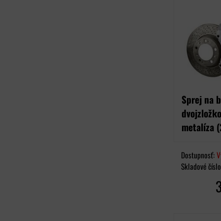
Sprej na b
dvojzložk
metalíza (
Dostupnosť:
V
Skladové čísl