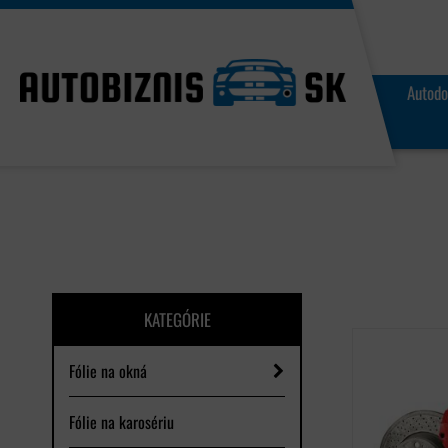
Autodo
KATEGÓRIE
Fólie na okná
Fólie na karosériu