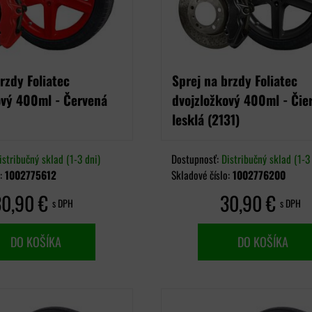
rzdy Foliatec
Sprej na brzdy Foliatec
ový 400ml - Červená
dvojzložkový 400ml - Čie
lesklá (2131)
istribučný sklad (1-3 dni)
Dostupnosť:
Distribučný sklad (1-3 
o:
1002775612
Skladové číslo:
1002776200
30,90 €
30,90 €
s DPH
s DPH
DO KOŠÍKA
DO KOŠÍKA