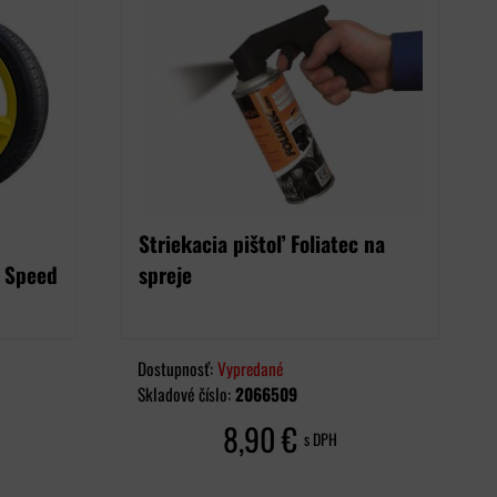
Striekacia pištoľ Foliatec na
á Speed
spreje
Dostupnosť:
Vypredané
Skladové číslo:
2066509
8,90 €
s DPH