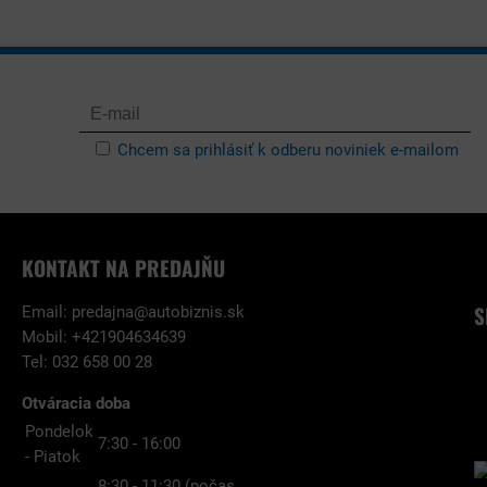
Chcem sa prihlásiť k odberu noviniek e-mailom
KONTAKT NA PREDAJŇU
S
Email:
predajna@autobiznis.sk
Mobil: +421904634639
Tel: 032 658 00 28
Otváracia doba
Pondelok
7:30 - 16:00
- Piatok
8:30 - 11:30 (počas