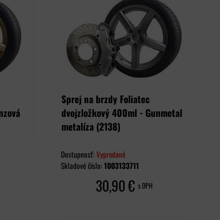
Sprej na brzdy Foliatec
nzová
dvojzložkový 400ml - Gunmetal
metalíza (2138)
Dostupnosť:
Vypredané
Skladové číslo:
1003133711
30,90 €
s DPH