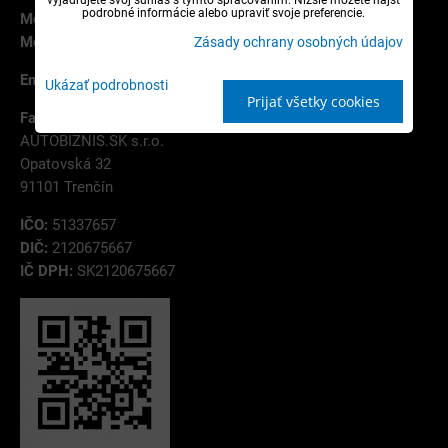
podrobné informácie alebo upraviť svoje preferencie.
Mobil:
+421 907 787 785
Mobil:
+421 944 114 754
Zásady ochrany osobných údajov
Email:
info@autobiznis.sk
Ukázať podrobnosti
Prijať všetky cookies
Fakturačná adresa:
AUTOBIZNIS.SK s.r.o.
Opatovská 32
91101 Trenčín
IČO:
51337657
DIČ:
2120675667
IČ DPH:
SK2120675667