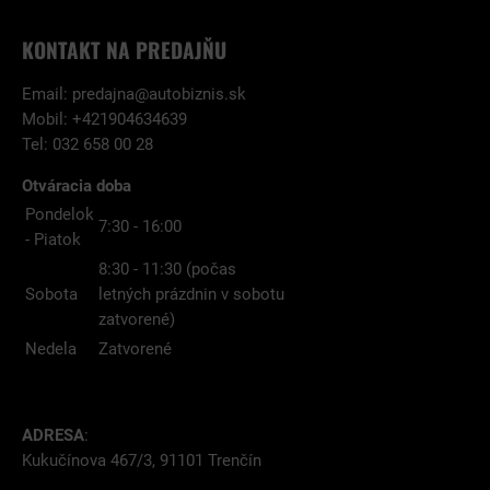
KONTAKT NA PREDAJŇU
Email:
predajna@autobiznis.sk
Mobil: +421904634639
Tel: 032 658 00 28
Otváracia doba
Pondelok
7:30 - 16:00
- Piatok
8:30 - 11:30 (počas
Sobota
letných prázdnin v sobotu
zatvorené)
Nedela
Zatvorené
ADRESA
:
Kukučínova 467/3, 91101 Trenčín