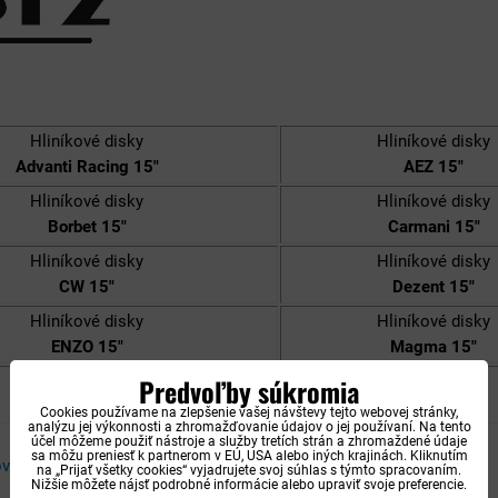
Hliníkové disky
Hliníkové disky
Advanti Racing 15"
AEZ 15"
Hliníkové disky
Hliníkové disky
Borbet 15"
Carmani 15"
Hliníkové disky
Hliníkové disky
CW 15"
Dezent 15"
Hliníkové disky
Hliníkové disky
ENZO 15"
Magma 15"
Hliníkové disky
Predvoľby súkromia
PLW 15"
Cookies používame na zlepšenie vašej návštevy tejto webovej stránky,
analýzu jej výkonnosti a zhromažďovanie údajov o jej používaní. Na tento
účel môžeme použiť nástroje a služby tretích strán a zhromaždené údaje
sa môžu preniesť k partnerom v EÚ, USA alebo iných krajinách. Kliknutím
ové disky 15"
na „Prijať všetky cookies“ vyjadrujete svoj súhlas s týmto spracovaním.
Nižšie môžete nájsť podrobné informácie alebo upraviť svoje preferencie.