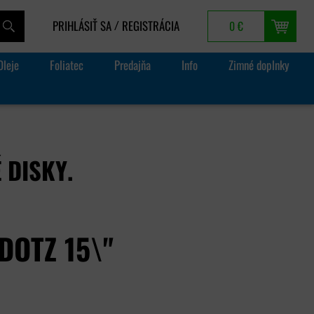
PRIHLÁSIŤ SA
REGISTRÁCIA
0 €
/
Oleje
Foliatec
Predajňa
Info
Zimné doplnky
 DISKY.
DOTZ 15\"