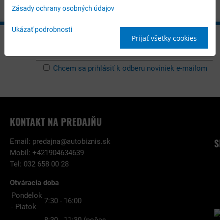
Zásady ochrany osobných údajov
Ukázať podrobnosti
Prijať všetky cookies
Chcem sa prihlásiť k odberu noviniek e-mailom
KONTAKT NA PREDAJŇU
S
Email:
predajna@autobiznis.sk
Mobil: +421904634639
Tel: 032 658 00 28
Otváracia doba
Pondelok
7:30 - 16:00
- Piatok